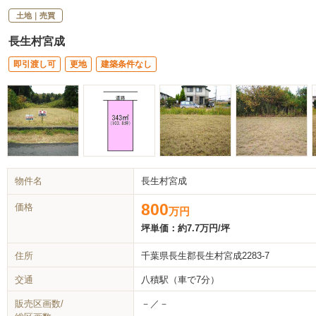
土地｜売買
長生村宮成
即引渡し可
更地
建築条件なし
物件名
長生村宮成
800
価格
万
円
坪単価：
約7.7万円/坪
住所
千葉県長生郡長生村宮成2283-7
交通
八積駅（車で7分）
販売区画数/
－／－