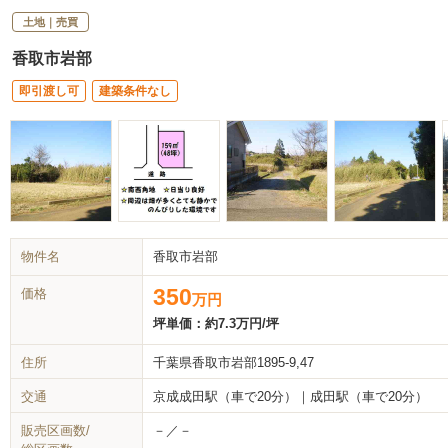
土地｜売買
香取市岩部
即引渡し可
建築条件なし
物件名
香取市岩部
350
価格
万
円
坪単価：
約7.3万円/坪
住所
千葉県香取市岩部1895-9,47
交通
京成成田駅（車で20分）｜成田駅（車で20分）
販売区画数/
－／－