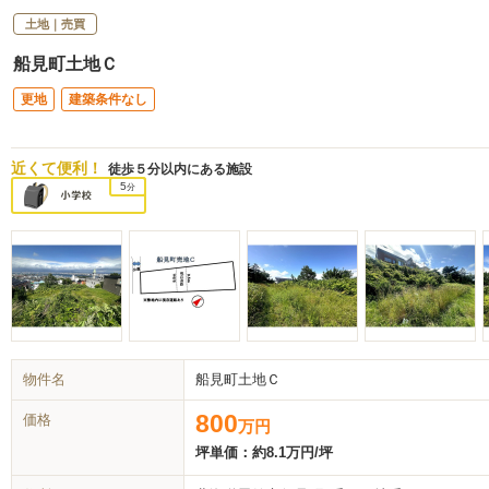
土地｜売買
船見町土地Ｃ
更地
建築条件なし
近くて便利！
徒歩５分以内にある施設
5
分
物件名
船見町土地Ｃ
800
価格
万
円
坪単価：
約8.1万円/坪