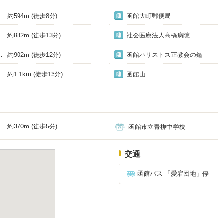
約594m
(徒歩8分)
函館大町郵便局
約982m
(徒歩13分)
社会医療法人高橋病院
約902m
(徒歩12分)
函館ハリストス正教会の鐘
約1.1km
(徒歩13分)
函館山
約370m
(徒歩5分)
函館市立青柳中学校
交通
函館バス 「愛宕団地」停