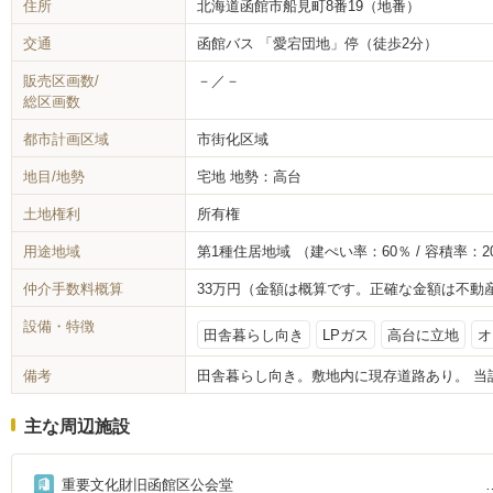
住所
北海道函館市船見町8番19（地番）
交通
函館バス 「愛宕団地」停（徒歩2分）
販売区画数/
－／－
総区画数
都市計画区域
市街化区域
地目/地勢
宅地
地勢：高台
土地権利
所有権
用途地域
第1種住居地域
（建ぺい率：60％ / 容積率：2
仲介手数料概算
33万円（金額は概算です。正確な金額は不動
設備・特徴
田舎暮らし向き
LPガス
高台に立地
オ
備考
田舎暮らし向き。敷地内に現存道路あり。 当該土
主な周辺施設
重要文化財旧函館区公会堂