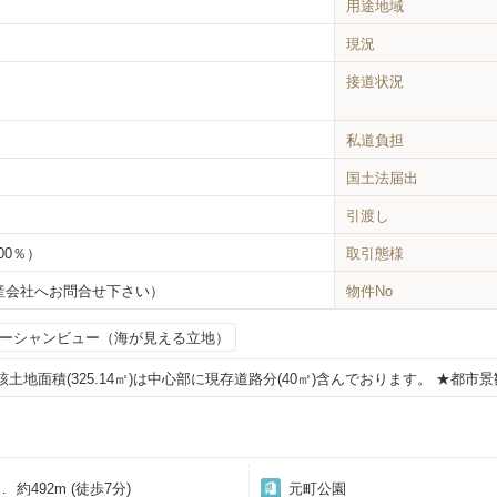
用途地域
現況
接道状況
私道負担
国土法届出
引渡し
00％）
取引態様
産会社へお問合せ下さい）
物件No
ーシャンビュー（海が見える立地）
地面積(325.14㎡)は中心部に現存道路分(40㎡)含んでおります。 ★都市
約492m
(徒歩7分)
元町公園