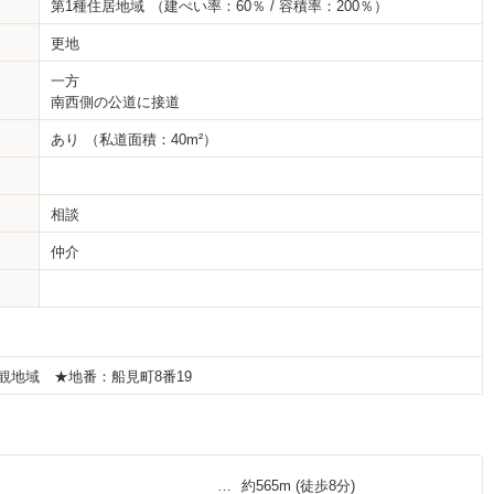
第1種住居地域
（建ぺい率：60％ / 容積率：200％）
更地
一方
南西側の公道に接道
あり
（私道面積：40m²）
相談
仲介
景観地域 ★地番：船見町8番19
約565m
(徒歩8分)