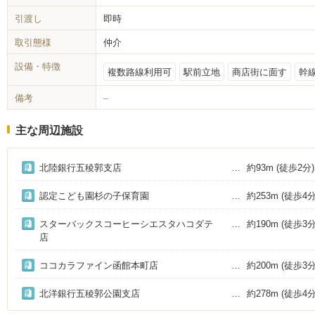
引渡し
即時
取引態様
仲介
設備・特徴
複数路線利用可
駅前立地
商店街に面す
幹
備考
–
主な周辺施設
北陸銀行五稜郭支店
約93m
(徒歩2分)
認定こども園杉の子保育園
約253m
(徒歩4分
スターバックスコーヒーシエスタハコダテ
約190m
(徒歩3分
店
ココカラファイン函館本町店
約200m
(徒歩3分
北洋銀行五稜郭公園支店
約278m
(徒歩4分