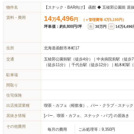
物件名
【スナック・BAR向け】 函館 ◆ 五稜郭公園前 居抜き 
14
4,496
賃料・費用
万
円
（＋管理費等 4万5,155円）
坪単価：
約8,800円/坪
敷
30万円
仲
14万4,496
住所
北海道函館市本町17
交通
五稜郭公園前駅（徒歩4分）｜中央病院前駅（徒歩
（徒歩11分）｜千代台駅（徒歩12分）｜柏木町駅（
駐車場
間取り
住宅保険
出店推奨業種
喫茶・カフェ（軽飲食）、バー・クラブ・スナック
居抜き情報
[バー、喫茶・カフェ、スナック・パブ] の居抜き
その他費用
毎月の費用
ごみ処理等：
9,350円