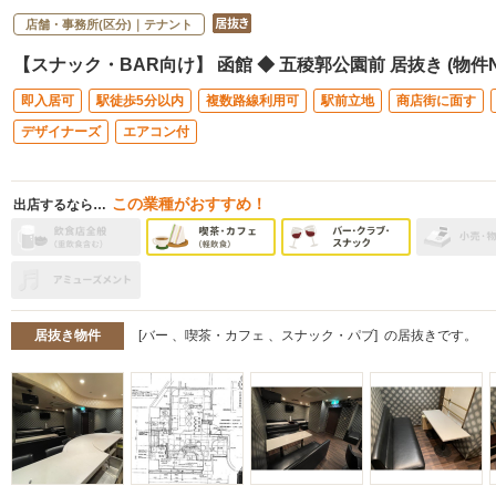
店舗・事務所(区分)｜テナント
【スナック・BAR向け】 函館 ◆ 五稜郭公園前 居抜き (物件No
即入居可
駅徒歩5分以内
複数路線利用可
駅前立地
商店街に面す
デザイナーズ
エアコン付
この業種がおすすめ！
出店するなら…
居抜き物件
バー
喫茶・カフェ
スナック・パブ
の居抜きです。