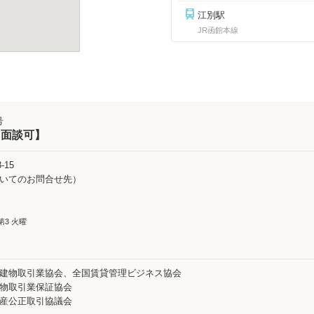
江別駅
JR函館本線
号
B面談可】
15
件についてのお問合せ先）
 第3 火曜
地建物取引業協会、全国賃貸管理ビジネス協会
建物取引業保証協会
動産公正取引協議会