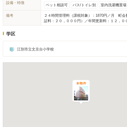
設備・特徴
ペット相談可
バス/トイレ別
室内洗濯機置場
備考
２４時間管理料（課税対象）：1870円／月 町
証料：２０，０００円）／年間更新料：１２，０
学区
江別市立文京台小学校