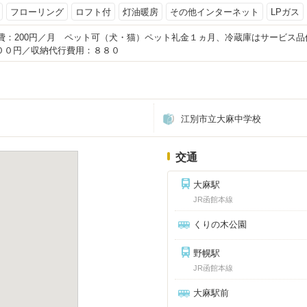
フローリング
ロフト付
灯油暖房
その他インターネット
LPガス
会費：200円／月 ペット可（犬・猫）ペット礼金１ヵ月、冷蔵庫はサービス
００円／収納代行費用：８８０
江別市立大麻中学校
交通
大麻駅
JR函館本線
くりの木公園
野幌駅
JR函館本線
大麻駅前