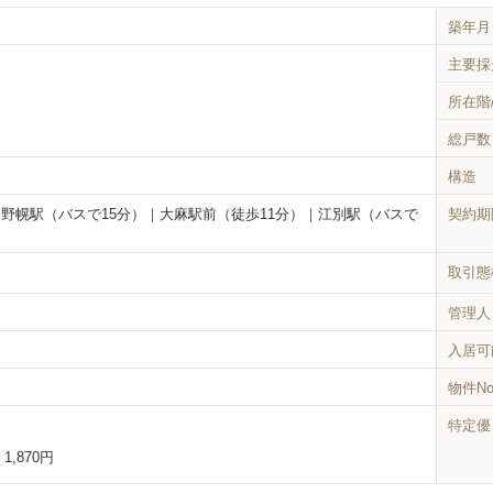
築年月
主要採
所在階
総戸数
構造
｜野幌駅（バスで15分）｜大麻駅前（徒歩11分）｜江別駅（バスで
契約期
取引態
管理人
入居可
物件N
特定優
：
1,870円