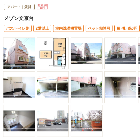
アパート｜賃貸
メゾン文京台
バス/トイレ別
2階以上
室内洗濯機置場
ペット相談可
敷･礼･保0円