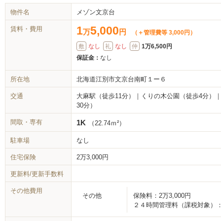
物件名
メゾン文京台
1
5,000
賃料・費用
万
円
（＋管理費等 3,000円）
敷
なし
礼
なし
仲
1万6,500円
保証金：
なし
所在地
北海道江別市文京台南町１ー６
交通
大麻駅（徒歩11分）｜くりの木公園（徒歩4分）
30分）
間取・専有
1K
（22.74ｍ²）
駐車場
なし
住宅保険
2万3,000円
更新料/更新手数料
その他費用
その他
保険料：
2万3,000円
２４時間管理料（課税対象）