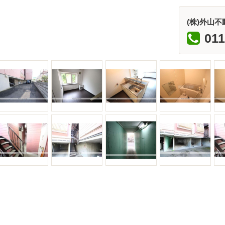
(株)外山不
011