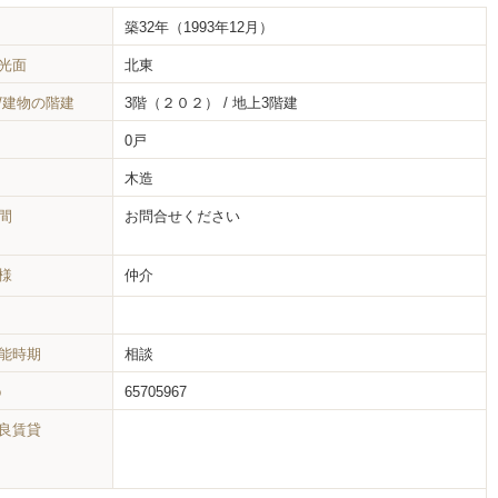
築32年
（1993年12月）
光面
北東
/建物の階建
3階（２０２） / 地上3階建
0戸
木造
間
お問合せください
様
仲介
能時期
相談
o
65705967
良賃貸