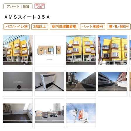
アパート｜賃貸
ＡＭＳスイート３５Ａ
バス/トイレ別
2階以上
室内洗濯機置場
ペット相談可
敷･礼･保0円