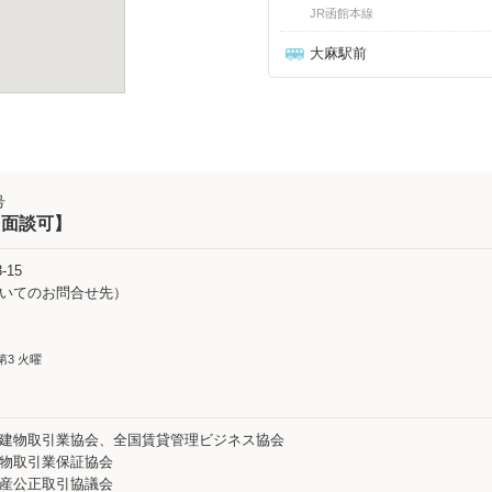
JR函館本線
大麻駅前
号
B面談可】
15
件についてのお問合せ先）
 第3 火曜
地建物取引業協会、全国賃貸管理ビジネス協会
建物取引業保証協会
動産公正取引協議会