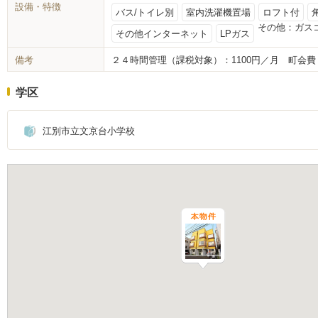
設備・特徴
バス/トイレ別
室内洗濯機置場
ロフト付
その他：
ガス
その他インターネット
LPガス
備考
２４時間管理（課税対象）：1100円／月 町会
学区
江別市立文京台小学校