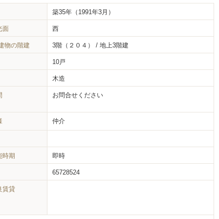
築35年
（1991年3月）
光面
西
/建物の階建
3階（２０４） / 地上3階建
10戸
木造
間
お問合せください
様
仲介
能時期
即時
65728524
良賃貸