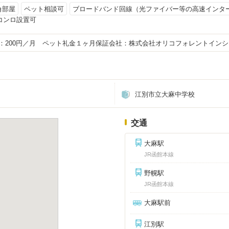
角部屋
ペット相談可
ブロードバンド回線（光ファイバー等の高速インタ
コンロ設置可
費：200円／月 ペット礼金１ヶ月保証会社：株式会社オリコフォレントインシ
江別市立大麻中学校
交通
大麻駅
JR函館本線
野幌駅
JR函館本線
大麻駅前
江別駅