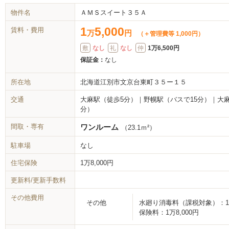
物件名
ＡＭＳスイート３５Ａ
1
5,000
賃料・費用
万
円
（＋管理費等 1,000円）
敷
なし
礼
なし
仲
1万6,500円
保証金：
なし
所在地
北海道江別市文京台東町３５ー１５
交通
大麻駅（徒歩5分）｜野幌駅（バスで15分）｜大
分）
間取・専有
ワンルーム
（23.1ｍ²）
駐車場
なし
住宅保険
1万8,000円
更新料/更新手数料
その他費用
その他
水廻り消毒料（課税対象）：
保険料：
1万8,000円