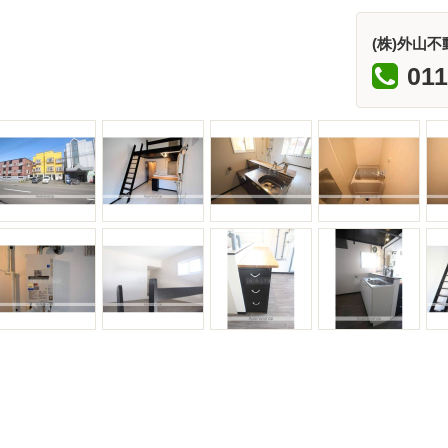
(株)外山不
011