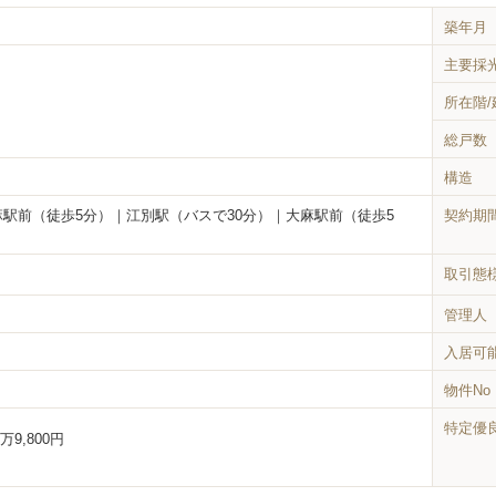
築年月
主要採
所在階
総戸数
構造
麻駅前（徒歩5分）｜江別駅（バスで30分）｜大麻駅前（徒歩5
契約期
取引態
管理人
入居可
物件No
特定優
1万9,800円