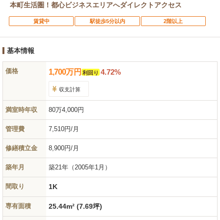
本町生活圏！都心ビジネスエリアへダイレクトアクセス
賃貸中
駅徒歩5分以内
2階以上
基本情報
価格
1,700
万
円
4.72%
利回り
収支計算
満室時年収
80万4,000円
管理費
7,510円/月
修繕積立金
8,900円/月
築年月
築21年
（2005年1月）
間取り
1K
専有面積
25.44m² (7.69坪)