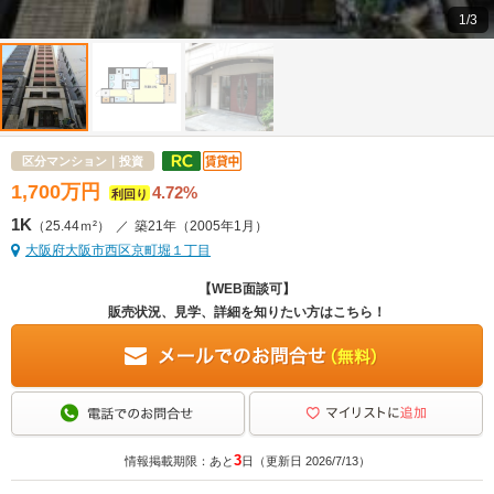
1/3
区分マンション｜投資
1,700
万
円
4.72%
利回り
1K
（25.44ｍ²）
／
築21年
（2005年1月）
大阪府大阪市西区京町堀１丁目
【WEB面談可】
販売状況、見学、詳細を知りたい方はこちら！
3
情報掲載期限：あと
日（更新日 2026/7/13）