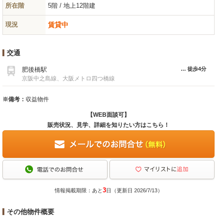
所在階
5階 / 地上12階建
現況
賃貸中
交通
肥後橋駅
徒歩4分
京阪中之島線、大阪メトロ四つ橋線
※備考：
収益物件
【WEB面談可】
販売状況、見学、詳細を知りたい方はこちら！
3
情報掲載期限：あと
日（更新日 2026/7/13）
その他物件概要