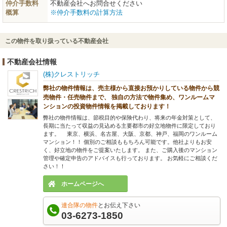
仲介手数料
不動産会社へお問合せください
概算
※仲介手数料の計算方法
この物件を取り扱っている不動産会社
不動産会社情報
(株)クレストリッチ
弊社の物件情報は、売主様から直接お預かりしている物件から競
売物件・任売物件まで、 独自の方法で物件集め、ワンルームマ
ンションの投資物件情報を掲載しております！
弊社の物件情報は、節税目的や保険代わり、将来の年金対策として、
長期に当たって収益の見込める主要都市の好立地物件に限定しており
ます。 東京、横浜、名古屋、大阪、京都、神戸、福岡のワンルーム
マンション！！ 個別のご相談ももちろん可能です。他社よりもお安
く、好立地の物件をご提案いたします。 また、ご購入後のマンション
管理や確定申告のアドバイスも行っております。 お気軽にご相談くだ
さい！！
ホームページへ
連合隊の物件
とお伝え下さい
03-6273-1850