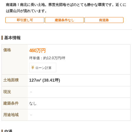
南道路！南北に長い土地。県営光団地そばのとても静かな環境です。近くに
は栗山川が流れています。
即引渡し可
建築条件なし
南道路
基本情報
価格
460
万
円
坪単価：
約12.0万円/坪
ローン計算
土地面積
127m² (38.41坪)
現況
－
建築条件
なし
用途地域
－
交通