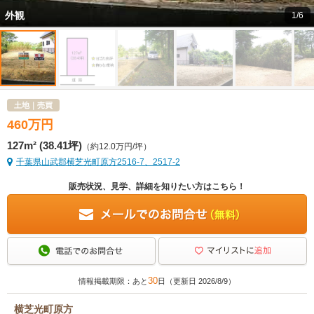
外観
1/6
土地｜売買
460
万
円
127m² (38.41坪)
（約12.0万円/坪）
千葉県山武郡横芝光町原方2516-7、2517-2
販売状況、見学、詳細を知りたい方はこちら！
30
情報掲載期限：あと
日（更新日 2026/8/9）
横芝光町原方