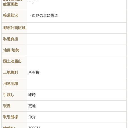
－／－
総区画数
接道状況
西側の道に接道
都市計画区域
私道負担
地目/地勢
国土法届出
土地権利
所有権
用途地域
引渡し
即時
現況
更地
取引態様
仲介