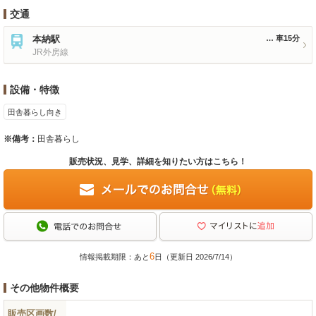
交通
本納駅
車15分
JR外房線
設備・特徴
田舎暮らし向き
※備考：
田舎暮らし
販売状況、見学、詳細を知りたい方はこちら！
6
情報掲載期限：あと
日（更新日 2026/7/14）
その他物件概要
販売区画数/