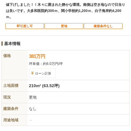
値下げしました！！木々に囲まれた静かな環境。南側は空き地なので日当り
は良いです。大多和医院約300ｍ、関小学校約1,200ｍ、白子海岸約4,200
ｍ。
即引渡し可
更地
建築条件なし
基本情報
価格
381
万
円
坪単価：
約6.0万円/坪
ローン計算
土地面積
210m² (63.52坪)
現況
更地
建築条件
なし
用途地域
－