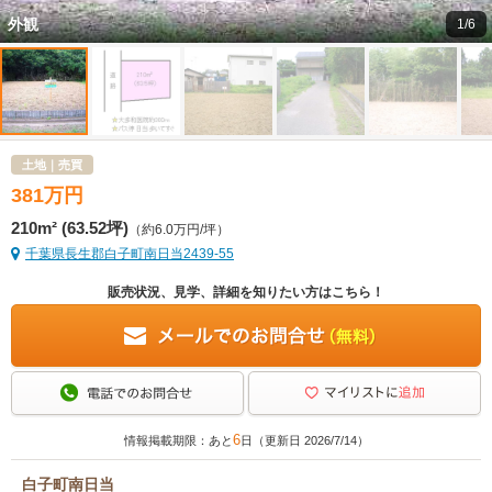
外観
1/6
土地｜売買
381
万
円
210m² (63.52坪)
（約6.0万円/坪）
千葉県長生郡白子町南日当2439-55
販売状況、見学、詳細を知りたい方はこちら！
6
情報掲載期限：あと
日（更新日 2026/7/14）
白子町南日当