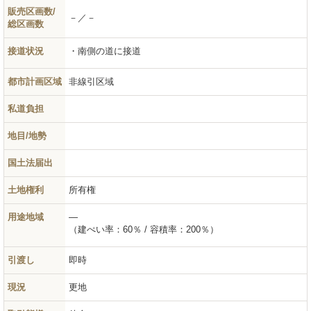
販売区画数/
－／－
総区画数
接道状況
南側の道に接道
都市計画区域
非線引区域
私道負担
地目/地勢
国土法届出
土地権利
所有権
用途地域
―
（建ぺい率：60％ / 容積率：200％）
引渡し
即時
現況
更地