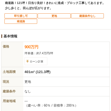
南道路！121坪！日当り良好！きれいに造成・ブロック工事してあります。
少し歩くと、田んぼが広がります。
即引渡し可
更地
建築条件なし
南道路
基本情報
価格
900
万
円
坪単価：
約7.4万円/坪
ローン計算
土地面積
401m² (121.3坪)
現況
更地
建築条件
なし
用途地域
―
（建ぺい率：60％ / 容積率：200％）