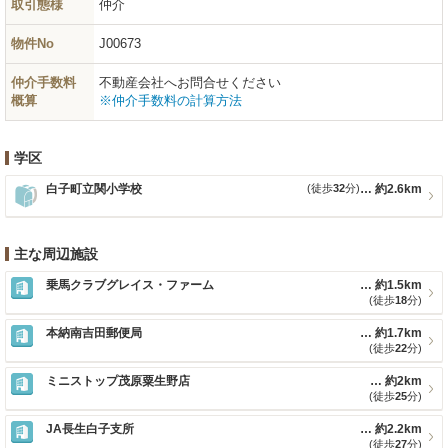
取引態様
仲介
物件No
J00673
仲介手数料
不動産会社へお問合せください
概算
※仲介手数料の計算方法
学区
白子町立関小学校
(徒歩
32
分)
約2.6km
主な周辺施設
乗馬クラブグレイス・ファーム
約1.5km
(徒歩
18
分)
本納南吉田郵便局
約1.7km
(徒歩
22
分)
ミニストップ茂原粟生野店
約2km
(徒歩
25
分)
JA長生白子支所
約2.2km
(徒歩
27
分)