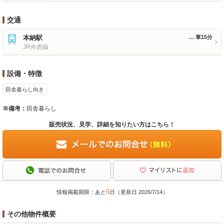
交通
本納駅
車15分
JR外房線
設備・特徴
田舎暮らし向き
※備考：
田舎暮らし
販売状況、見学、詳細を知りたい方はこちら！
6
情報掲載期限：あと
日（更新日 2026/7/14）
その他物件概要