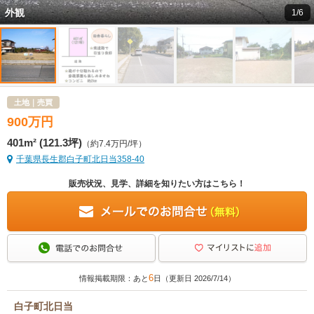
外観
1/6
土地｜売買
900
万
円
401m² (121.3坪)
（約7.4万円/坪）
千葉県長生郡白子町北日当358-40
販売状況、見学、詳細を知りたい方はこちら！
6
情報掲載期限：あと
日（更新日 2026/7/14）
白子町北日当