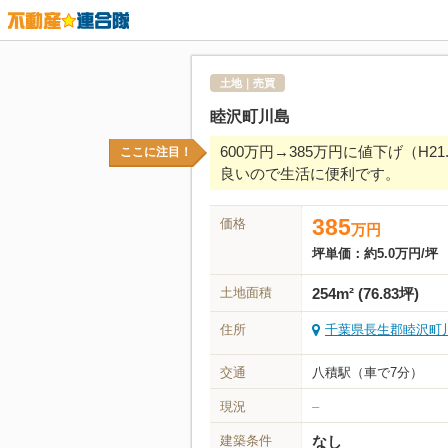
土地｜売買
睦沢町川島
600万円→385万円に値下げ（H2
ここに注目！
良いので生活に便利です。
385
価格
万
円
坪単価：
約5.0万円/坪
土地面積
254m² (76.83坪)
住所
千葉県長生郡睦沢町川島1
交通
八積駅（車で7分）
現況
–
建築条件
なし