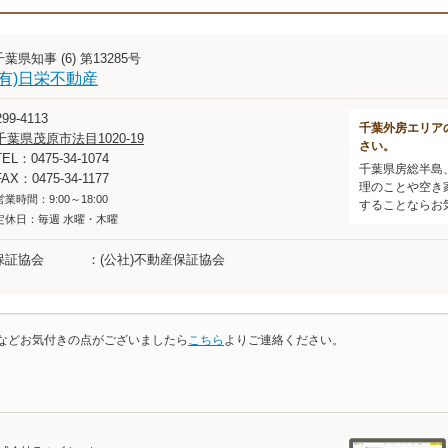
千葉県知事 (6) 第13285号
(有)日栄不動産
99-4113
千葉外房エリア
千葉県茂原市法目1020-19
さい。
TEL：0475-34-1074
千葉県房総半島
FAX：0475-34-1177
理のことや空き
営業時間：9:00～18:00
することならお
定休日：毎週 水曜・木曜
保証協会
(公社)不動産保証協会
などお気付きの点がございましたら
こちら
よりご連絡ください。