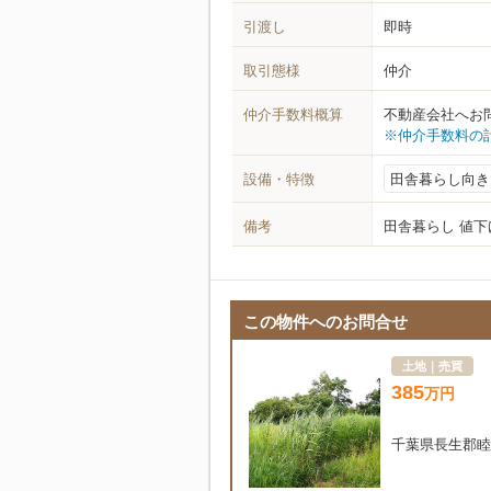
引渡し
即時
取引態様
仲介
仲介手数料概算
不動産会社へお
※仲介手数料の
設備・特徴
田舎暮らし向き
備考
田舎暮らし 値
この物件へのお問合せ
土地｜売買
385
万
円
千葉県長生郡睦