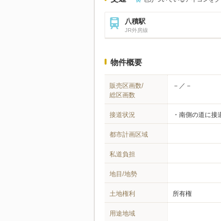
八積駅
JR外房線
物件概要
販売区画数/
－／－
総区画数
接道状況
南側の道に接
都市計画区域
私道負担
地目/地勢
土地権利
所有権
用途地域