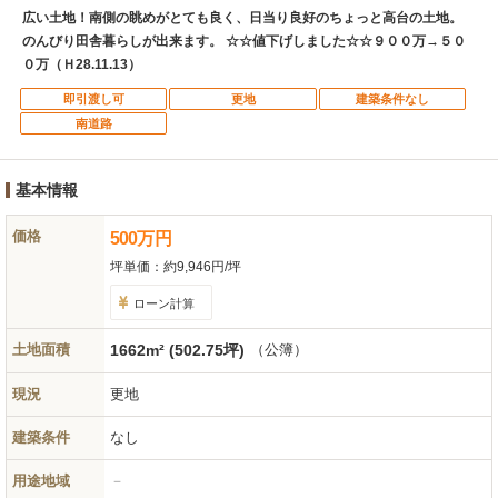
広い土地！南側の眺めがとても良く、日当り良好のちょっと高台の土地。
のんびり田舎暮らしが出来ます。 ☆☆値下げしました☆☆９００万→５０
０万（Ｈ28.11.13）
即引渡し可
更地
建築条件なし
南道路
基本情報
価格
500
万
円
坪単価：
約9,946円/坪
ローン計算
土地面積
1662m² (502.75坪)
（公簿）
現況
更地
建築条件
なし
用途地域
－