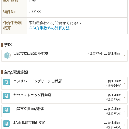
取引態様
仲介
物件No
J00438
仲介手数料
不動産会社へお問合せください
概算
※仲介手数料の計算方法
学区
山武市立山武西小学校
(徒歩
24
分)
約1.9km
主な周辺施設
コメリハード＆グリーン山武店
約1.3km
(徒歩
16
分)
ヤックスドラッグ日向店
約1.4km
(徒歩
17
分)
山武市立日向幼稚園
約2.3km
(徒歩
28
分)
JA山武郡市日向支所
約1.9km
(徒歩
24
分)