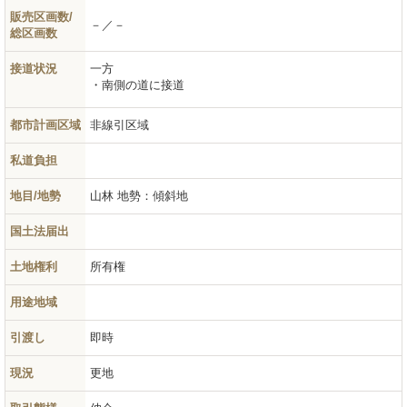
販売区画数/
－／－
総区画数
接道状況
一方
南側の道に接道
都市計画区域
非線引区域
私道負担
地目/地勢
山林
地勢：傾斜地
国土法届出
土地権利
所有権
用途地域
引渡し
即時
現況
更地