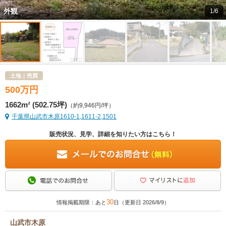
外観
1/6
土地｜売買
500
万
円
1662m² (502.75坪)
（約9,946円/坪）
千葉県山武市木原1610-1,1611-2,1501
販売状況、見学、詳細を知りたい方はこちら！
30
情報掲載期限：あと
日（更新日 2026/8/9）
山武市木原