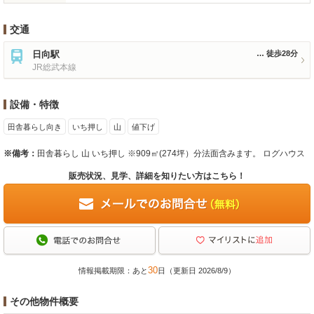
交通
日向駅
徒歩28分
JR総武本線
設備・特徴
田舎暮らし向き
いち押し
山
値下げ
※備考：
田舎暮らし 山 いち押し ※909㎡(274坪）分法面含みます。 ログハウス
販売状況、見学、詳細を知りたい方はこちら！
30
情報掲載期限：あと
日（更新日 2026/8/9）
その他物件概要