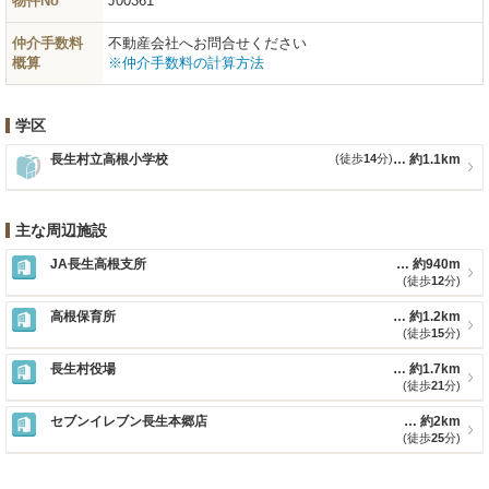
物件No
J00361
仲介手数料
不動産会社へお問合せください
概算
※仲介手数料の計算方法
学区
長生村立高根小学校
(徒歩
14
分)
約1.1km
主な周辺施設
JA長生高根支所
約940m
(徒歩
12
分)
高根保育所
約1.2km
(徒歩
15
分)
長生村役場
約1.7km
(徒歩
21
分)
セブンイレブン長生本郷店
約2km
(徒歩
25
分)