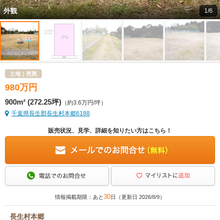
外観
1/6
土地｜売買
980
万
円
900m² (272.25坪)
（約3.6万円/坪）
千葉県長生郡長生村本郷6188
販売状況、見学、詳細を知りたい方はこちら！
30
情報掲載期限：あと
日（更新日 2026/8/9）
長生村本郷