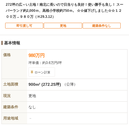
272坪の広～い土地！南北に長いので日当りも良好！使い勝手も良し！ スー
パーランド約2,000ｍ、高根小学校約750ｍ。 ☆☆値下げしました☆☆１２
００万→９８０万（Ｈ29.3.12）
即引渡し可
更地
建築条件なし
基本情報
価格
980
万
円
坪単価：
約3.6万円/坪
ローン計算
土地面積
900m² (272.25坪)
（公簿）
現況
更地
建築条件
なし
用途地域
－