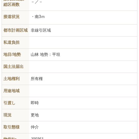
－／－
総区画数
接道状況
南3ｍ
都市計画区域
非線引区域
私道負担
地目/地勢
山林
地勢：平坦
国土法届出
土地権利
所有権
用途地域
引渡し
即時
現況
更地
取引態様
仲介