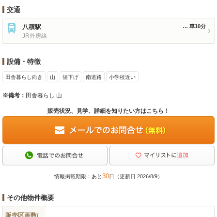
交通
八積駅
車10分
JR外房線
設備・特徴
田舎暮らし向き
山
値下げ
南道路
小学校近い
※備考：
田舎暮らし 山
販売状況、見学、詳細を知りたい方はこちら！
30
情報掲載期限：あと
日（更新日 2026/8/9）
その他物件概要
販売区画数/