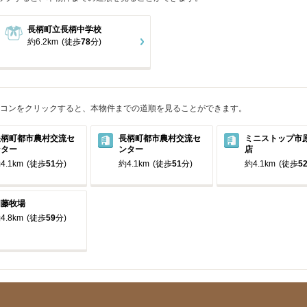
長柄町立長柄中学校
約6.2km
(徒歩
78
分)
コンをクリックすると、本物件までの道順を見ることができます。
長柄町都市農村交流セ
長柄町都市農村交流セ
ミニストップ市
ンター
ンター
店
4.1km
(徒歩
51
分)
約4.1km
(徒歩
51
分)
約4.1km
(徒歩
5
加藤牧場
4.8km
(徒歩
59
分)