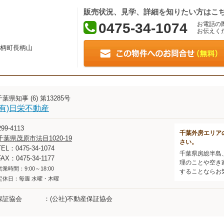
販売状況、見学、詳細を知りたい方はこ
0475-34-1074
お電話の
お伝えく
柄町長柄山
千葉県知事 (6) 第13285号
(有)日栄不動産
99-4113
千葉外房エリア
千葉県茂原市法目1020-19
さい。
TEL：0475-34-1074
千葉県房総半島
FAX：0475-34-1177
理のことや空き
営業時間：9:00～18:00
することならお
定休日：毎週 水曜・木曜
保証協会
(公社)不動産保証協会