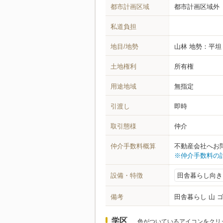
都市計画区域
都市計画区域外
私道負担
地目/地勢
山林
地勢：平坦
土地権利
所有権
用途地域
無指定
引渡し
即時
取引態様
仲介
仲介手数料概算
不動産会社へお
※仲介手数料の
設備・特徴
田舎暮らし向き
備考
田舎暮らし 山 
学区
色がついているアイコンをクリ