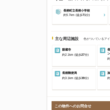
長柄町立長柄小学校
約5.7km
(徒歩
71
分)
主な周辺施設
色がついているアイ
眼蔵寺
約2.1km
(徒歩
27
分)
約
長柄郵便局
約3.1km
(徒歩
39
分)
約
この物件へのお問合せ