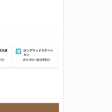
原犬成
ロングウッドステーシ
ョン
2
分)
約4.2km
(徒歩
53
分)