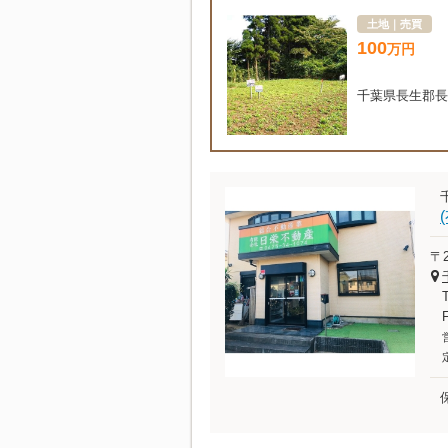
土地｜売買
100
万
円
千葉県長生郡長
〒2