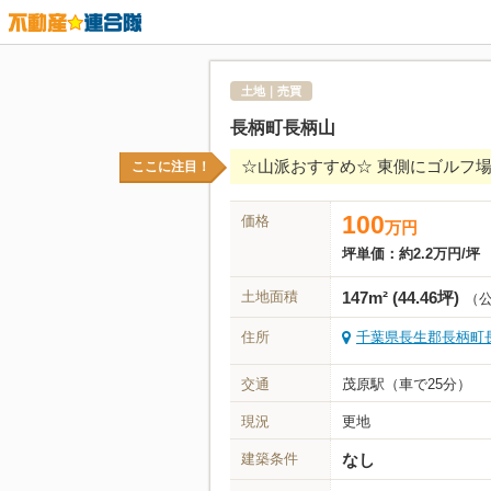
土地｜売買
長柄町長柄山
☆山派おすすめ☆ 東側にゴルフ
ここに注目！
100
価格
万
円
坪単価：
約2.2万円/坪
土地面積
147m² (44.46坪)
（
住所
千葉県長生郡長柄町長柄
交通
茂原駅（車で25分）
現況
更地
建築条件
なし