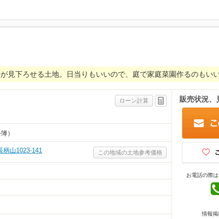
場が見下ろせる土地。日当りもいいので、庭で家庭菜園作るのもい
販売状況、
ローン計算
公簿）
山1023-141
この地域の土地参考価格
お電話の際は
情報掲