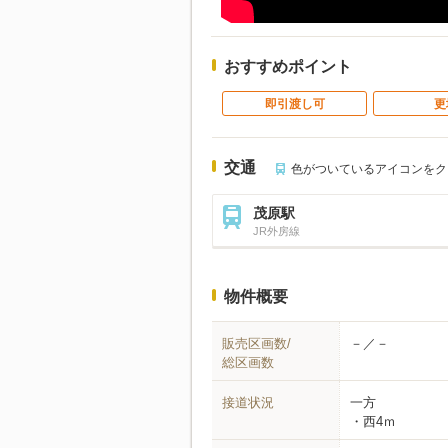
おすすめポイント
即引渡し可
更
交通
色がついているアイコンをク
茂原駅
JR外房線
物件概要
販売区画数/
－／－
総区画数
接道状況
一方
西4ｍ