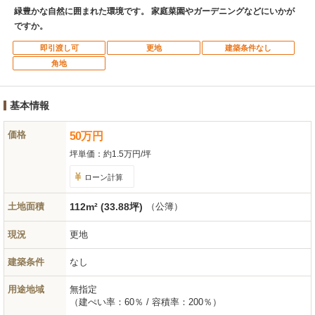
緑豊かな自然に囲まれた環境です。 家庭菜園やガーデニングなどにいかが
ですか。
即引渡し可
更地
建築条件なし
角地
基本情報
価格
50
万
円
坪単価：
約1.5万円/坪
ローン計算
土地面積
112m² (33.88坪)
（公簿）
現況
更地
建築条件
なし
用途地域
無指定
（建ぺい率：60％ / 容積率：200％）