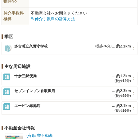
物件No
仲介手数料
不動産会社へお問合せください
概算
※仲介手数料の計算方法
学区
多古町立久賀小学校
(徒歩
26
分)
約2.1km
主な周辺施設
十余三郵便局
約1.2km
(徒歩
14
分)
セブンイレブン香取沢店
約2.3km
(徒歩
29
分)
エービン赤池店
約2.1km
(徒歩
26
分)
不動産会社情報
(有)日栄不動産