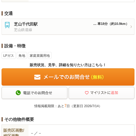
交通
芝山千代田駅
車18分
（約10.9km）
芝山鉄道線
設備・特徴
LPガス
角地
家庭菜園用地
販売状況、見学、詳細を知りたい方はこちら！
7
情報掲載期限：あと
日（更新日 2026/7/14）
その他物件概要
販売区画数/
－／－
総区画数