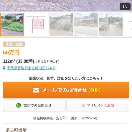
1/5
土地｜売買
50
万
円
112m² (33.88坪)
（約1.5万円/坪）
千葉県香取郡多古町出沼174-2
販売状況、見学、詳細を知りたい方はこちら！
7
情報掲載期限：あと
日（更新日 2026/7/14）
多古町出沼