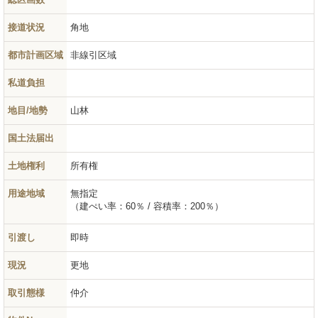
接道状況
角地
都市計画区域
非線引区域
私道負担
地目/地勢
山林
国土法届出
土地権利
所有権
用途地域
無指定
（建ぺい率：60％ / 容積率：200％）
引渡し
即時
現況
更地
取引態様
仲介