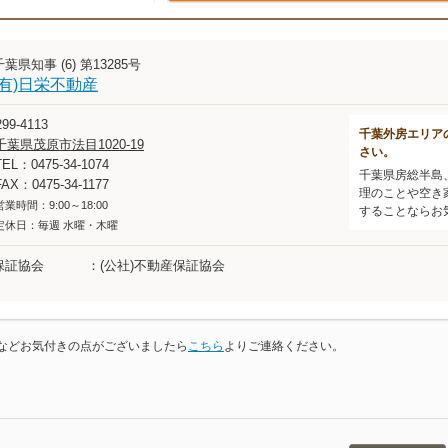
千葉県知事 (6) 第13285号
(有)日栄不動産
99-4113
千葉外房エリア
千葉県茂原市法目1020-19
さい。
TEL：0475-34-1074
千葉県房総半島
FAX：0475-34-1177
理のことや空き
営業時間：9:00～18:00
することならお
定休日：毎週 水曜・木曜
保証協会
(公社)不動産保証協会
などお気付きの点がございましたら
こちら
よりご連絡ください。