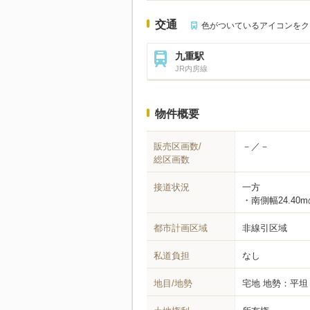
交通
色がついているアイコンをク
九重駅
JR内房線
物件概要
販売区画数/
－／－
総区画数
接道状況
一方
南側幅24.4
都市計画区域
非線引区域
私道負担
なし
地目/地勢
宅地
地勢：平坦