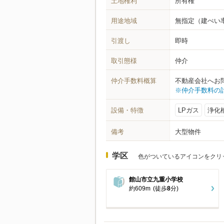
土地権利
所有権
用途地域
無指定
（建ぺい率
引渡し
即時
取引態様
仲介
仲介手数料概算
不動産会社へお
※仲介手数料の
設備・特徴
LPガス
浄化
備考
大型物件
学区
色がついているアイコンをクリ
館山市立九重小学校
約609m
(徒歩
8
分)