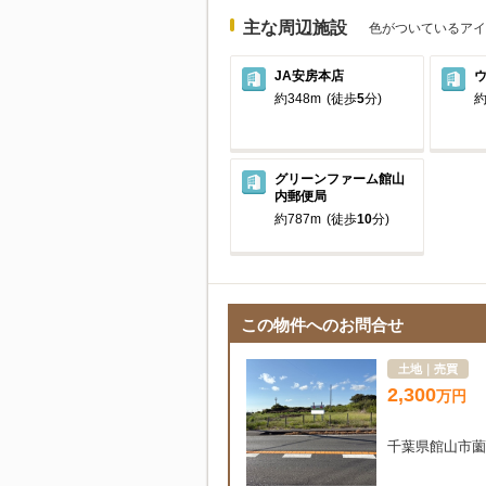
主な周辺施設
色がついているアイ
JA安房本店
約348m
(徒歩
5
分)
約
グリーンファーム館山
内郵便局
約787m
(徒歩
10
分)
この物件へのお問合せ
土地｜売買
2,300
万
円
千葉県館山市薗