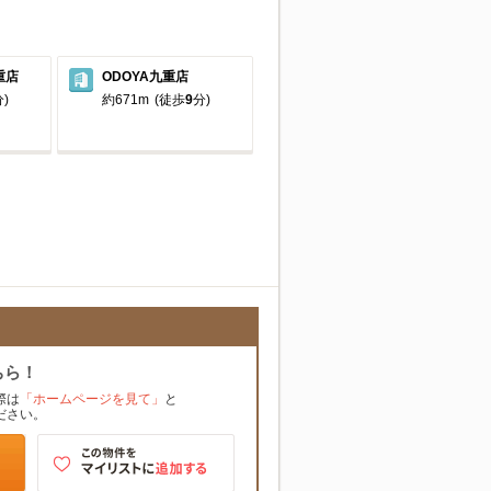
重店
ODOYA九重店
)
約671m
(徒歩
9
分)
ちら！
際は
「ホームページを見て」
と
ださい。