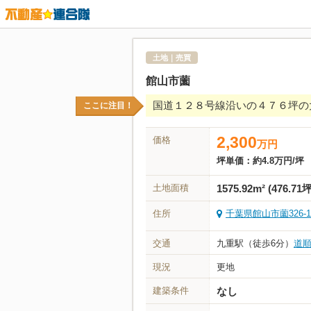
土地｜売買
館山市薗
国道１２８号線沿いの４７６坪の
ここに注目！
2,300
価格
万
円
坪単価：
約4.8万円/坪
土地面積
1575.92m² (476.71坪
住所
千葉県館山市薗326-1
交通
九重駅（徒歩6分）
道
現況
更地
建築条件
なし