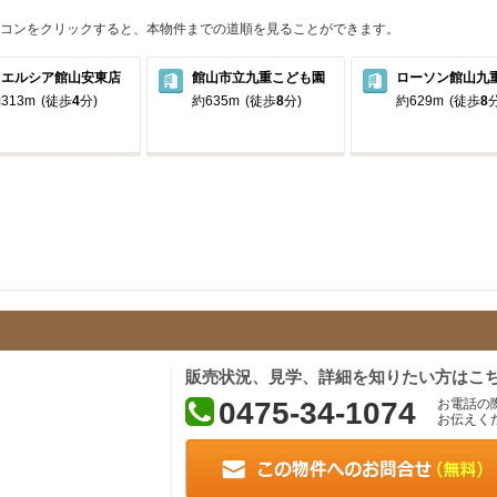
コンをクリックすると、本物件までの道順を見ることができます。
ウエルシア館山安東店
館山市立九重こども園
ローソン館山九
313m
(徒歩
4
分)
約635m
(徒歩
8
分)
約629m
(徒歩
8
分
販売状況、見学、詳細を知りたい方はこ
0475-34-1074
お電話の
お伝えく