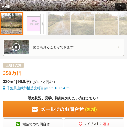
外観
1/6
動画も見ることができます
土地｜売買
350
万
円
320m² (96.8坪)
（約3.6万円/坪）
千葉県山武郡横芝光町目篠652-13,654-25
販売状況、見学、詳細を知りたい方はこちら！