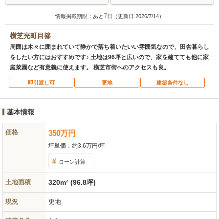
7
情報掲載期限：あと
日（更新日 2026/7/14）
横芝光町目篠
周囲は木々に囲まれていて静かで落ち着いたいい雰囲気なので、田舎暮らし
をしたい方にはおすすめです♪ 土地は96坪と広いので、家を建てても他に家
庭菜園など有意義に使えます。 横芝市街へのアクセスも良。
即引渡し可
更地
建築条件なし
基本情報
価格
350
万
円
坪単価：
約3.6万円/坪
ローン計算
土地面積
320m² (96.8坪)
現況
更地