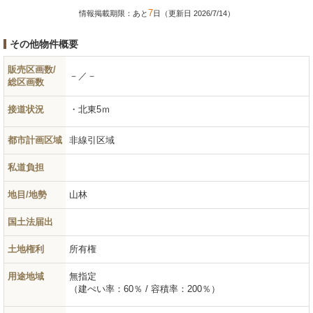
7
情報掲載期限：あと
日（更新日 2026/7/14）
その他物件概要
販売区画数/
－／－
総区画数
接道状況
北東5ｍ
都市計画区域
非線引区域
私道負担
地目/地勢
山林
国土法届出
土地権利
所有権
用途地域
無指定
（建ぺい率：60％ / 容積率：200％）