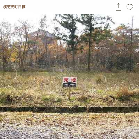
横芝光町目篠