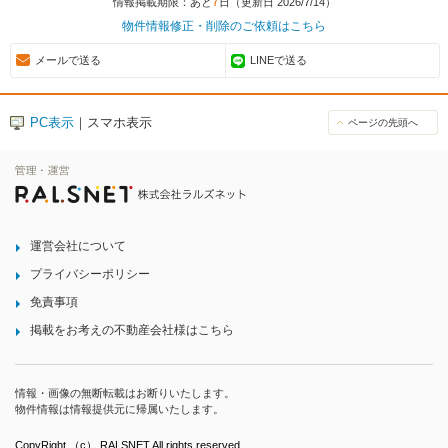
7
情報掲載期限：あと
日（更新日 2026/7/14）
物件情報修正・削除のご依頼はこちら
メールで送る
LINEで送る
PC表示
｜スマホ表示
ページの先頭へ
運営会社について
プライバシーポリシー
免責事項
掲載をお考えの不動産会社様はこちら
情報・画像の無断転載はお断りいたします。
物件情報は情報提供元に帰属いたします。
CopyRight （c） RALSNET All rights reserved.