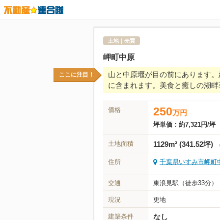
土地｜売買
岬町中原
山と中原堰が目の前にあります。
ここに注目！
に含まれます。美食と癒しの湖畔
250
価格
万
円
坪単価：
約7,321円/坪
土地面積
1129m² (341.52坪)
住所
千葉県いすみ市岬町中原4
交通
東浪見駅（徒歩33分）
現況
更地
建築条件
なし