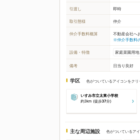
引渡し
即時
取引態様
仲介
仲介手数料概算
不動産会社へ
※仲介手数料
設備・特徴
家庭菜園用地
備考
日当り良好
学区
色がついているアイコンをクリ
いすみ市立太東小学校
約3km
(徒歩
37
分)
主な周辺施設
色がついているアイ