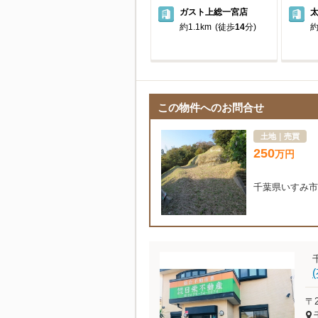
ガスト上総一宮店
約1.1km
(徒歩
14
分)
約
この物件へのお問合せ
土地｜売買
250
万
円
千葉県いすみ市
〒2