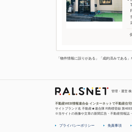
「物件情報に誤りがある」「成約済みである」
管理・運営 
不動産WEB情報連合会 インターネットで不動産住
サイトブランド名 不動産★連合隊 R商標登録 第4693
※当サイトの画像や文章の新聞広告・不動産情報誌
プライバシーポリシー
免責事項