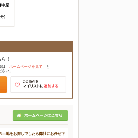
岬中原
4
分)
ちら！
際は
「ホームページを見て」
と
ださい。
の土地をお探しでしたら弊社にお任せ下