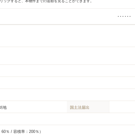
リックすると、本物件までの道順を見ることができます。
斜地
国土法届出
0％ / 容積率：200％）