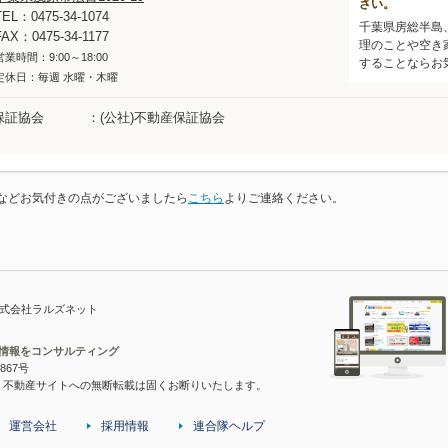
さい。
TEL：0475-34-1074
千葉県房総半島
FAX：0475-34-1177
理のことや空き
営業時間：9:00～18:00
することならお
定休日：毎週 水曜・木曜
保証協会
(公社)不動産保証協会
などお気付きの点がございましたら
こちら
よりご連絡ください。
株式会社ラルズネット
宅情報をコンサルティング
867号
・不動産サイトへの無断転載は固くお断りいたします。
運営会社
採用情報
連合隊ヘルプ