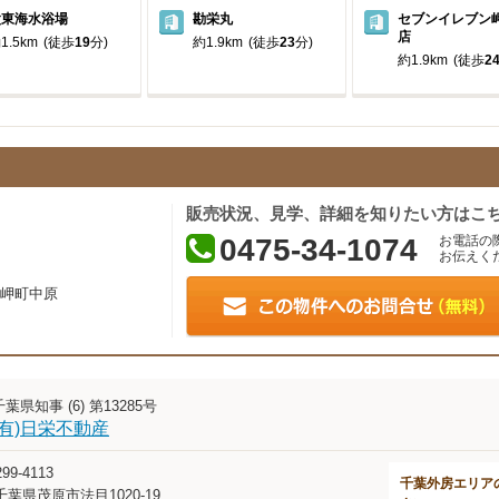
太東海水浴場
勘栄丸
セブンイレブン
店
1.5km
(徒歩
19
分)
約1.9km
(徒歩
23
分)
約1.9km
(徒歩
2
販売状況、見学、詳細を知りたい方はこ
0475-34-1074
お電話の
お伝えく
岬町中原
千葉県知事 (6) 第13285号
(有)日栄不動産
99-4113
千葉外房エリア
千葉県茂原市法目1020-19