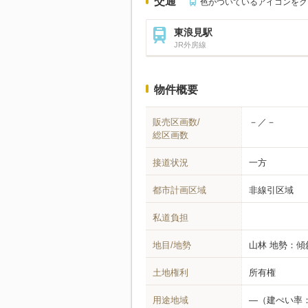
交通
色がついているアイコンをク
東浪見駅
JR外房線
物件概要
販売区画数/
－／－
総区画数
接道状況
一方
都市計画区域
非線引区域
私道負担
地目/地勢
山林
地勢：傾
土地権利
所有権
用途地域
―
（建ぺい率：6