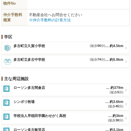
物件No
仲介手数料
不動産会社へお問合せください
概算
※仲介手数料の計算方法
学区
多古町立久賀小学校
(徒歩
56
分)
約4.5km
多古町立多古中学校
(徒歩
74
分)
約5.9km
主な周辺施設
ローソン多古間倉店
約379m
(徒歩
5
分)
シンボリ牧場
約3.6km
(徒歩
45
分)
学校法人早稲田学園わせがく高校
約3km
(徒歩
38
分)
ローソン多古飯笹店
約3.1km