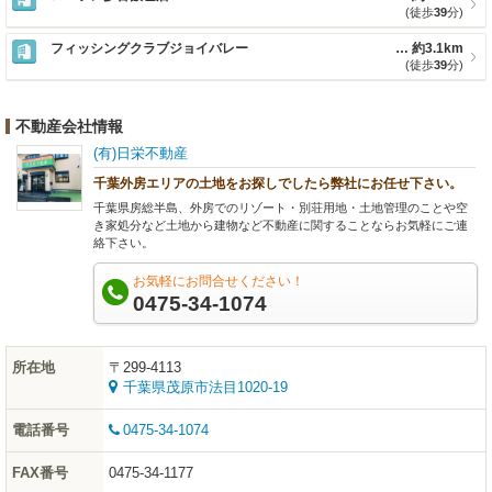
(徒歩
39
分)
フィッシングクラブジョイバレー
約3.1km
(徒歩
39
分)
不動産会社情報
(有)日栄不動産
千葉外房エリアの土地をお探しでしたら弊社にお任せ下さい。
千葉県房総半島、外房でのリゾート・別荘用地・土地管理のことや空
き家処分など土地から建物など不動産に関することならお気軽にご連
絡下さい。
お気軽にお問合せください！
0475-34-1074
所在地
〒299-4113
千葉県茂原市法目1020-19
電話番号
0475-34-1074
FAX番号
0475-34-1177