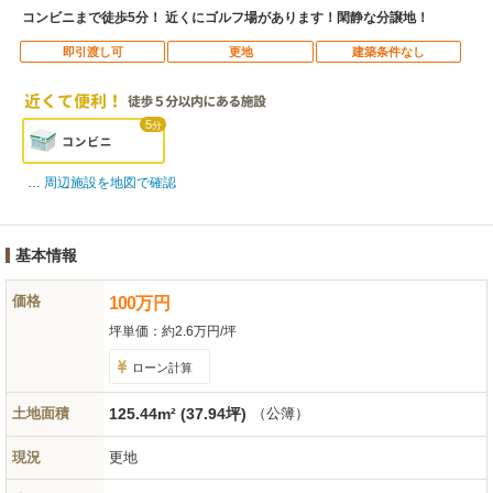
コンビニまで徒歩5分！ 近くにゴルフ場があります！閑静な分譲地！
即引渡し可
更地
建築条件なし
5
分
周辺施設を地図で確認
基本情報
価格
100
万
円
坪単価：
約2.6万円/坪
ローン計算
土地面積
125.44m² (37.94坪)
（公簿）
現況
更地