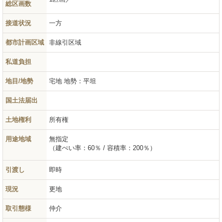
総区画数
接道状況
一方
都市計画区域
非線引区域
私道負担
地目/地勢
宅地
地勢：平坦
国土法届出
土地権利
所有権
用途地域
無指定
（建ぺい率：60％ / 容積率：200％）
引渡し
即時
現況
更地
取引態様
仲介