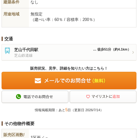
建築条件
なし
用途地域
無指定
（建ぺい率：60％ / 容積率：200％）
交通
芝山千代田駅
徒歩51分
（約4.1km）
芝山鉄道線
販売状況、見学、詳細を知りたい方はこちら！
5
情報掲載期限：あと
日（更新日 2026/7/14）
その他物件概要
販売区画数/
1区画／－