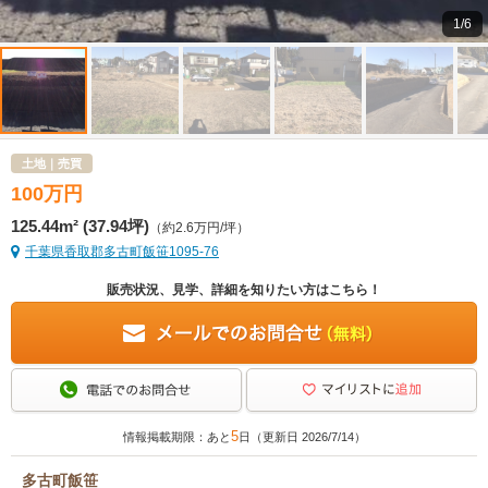
1/6
土地｜売買
100
万
円
125.44m² (37.94坪)
（約2.6万円/坪）
千葉県香取郡多古町飯笹1095-76
販売状況、見学、詳細を知りたい方はこちら！
5
情報掲載期限：あと
日（更新日 2026/7/14）
多古町飯笹