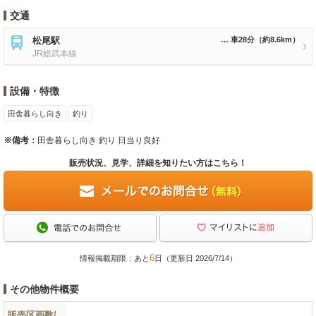
交通
松尾駅
車28分
（約8.6km）
JR総武本線
設備・特徴
田舎暮らし向き
釣り
※備考：
田舎暮らし向き 釣り 日当り良好
販売状況、見学、詳細を知りたい方はこちら！
6
情報掲載期限：あと
日（更新日 2026/7/14）
その他物件概要
販売区画数/