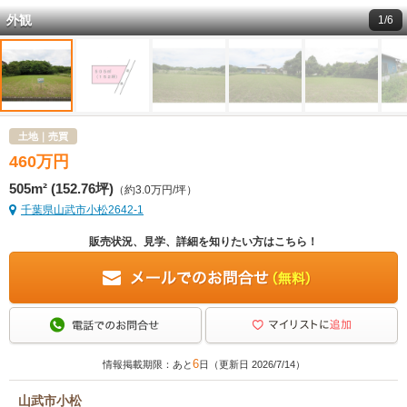
外観
1/6
土地｜売買
460
万
円
505m² (152.76坪)
（約3.0万円/坪）
千葉県山武市小松2642-1
販売状況、見学、詳細を知りたい方はこちら！
6
情報掲載期限：あと
日（更新日 2026/7/14）
山武市小松