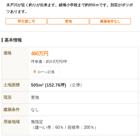
木戸川が近く釣りが出来ます。緑海小学校まで約950ｍです。別荘がポツポ
ツあります。
即引渡し可
更地
建築条件なし
基本情報
価格
460
万
円
坪単価：
約3.0万円/坪
ローン計算
土地面積
505m² (152.76坪)
（公簿）
現況
更地
建築条件
なし
用途地域
無指定
（建ぺい率：60％ / 容積率：200％）