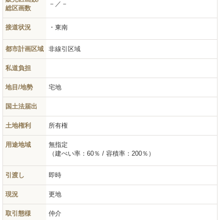
－／－
総区画数
接道状況
東南
都市計画区域
非線引区域
私道負担
地目/地勢
宅地
国土法届出
土地権利
所有権
用途地域
無指定
（建ぺい率：60％ / 容積率：200％）
引渡し
即時
現況
更地
取引態様
仲介