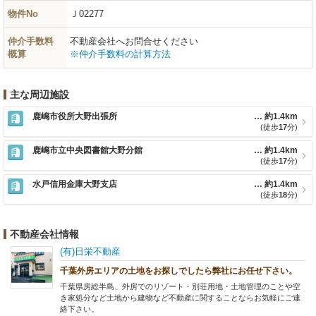
物件No
Ｊ02277
仲介手数料
不動産会社へお問合せください
概算
※仲介手数料の計算方法
主な周辺施設
鹿嶋市役所大野出張所
約1.4km
(徒歩
17
分)
鹿嶋市立中央図書館大野分館
約1.4km
(徒歩
17
分)
水戸信用金庫大野支店
約1.4km
(徒歩
18
分)
不動産会社情報
(有)日栄不動産
千葉外房エリアの土地をお探しでしたら弊社にお任せ下さい。
千葉県房総半島、外房でのリゾート・別荘用地・土地管理のことや空
き家処分など土地から建物など不動産に関することならお気軽にご連
絡下さい。