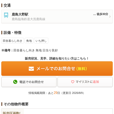
交通
鹿島大野駅
徒歩30分
鹿島臨海鉄道大洗鹿島線
設備・特徴
田舎暮らし向き
角地
いち押し
※備考：
田舎暮らし向き 角地 日当り良好
販売状況、見学、詳細を知りたい方はこちら！
29
情報掲載期限：あと
日（更新日 2026/8/9）
その他物件概要
販売区画数/