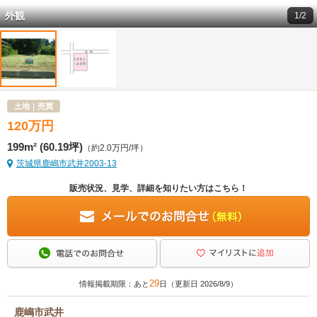
外観
1/2
土地｜売買
120
万
円
199m² (60.19坪)
（約2.0万円/坪）
茨城県鹿嶋市武井2003-13
販売状況、見学、詳細を知りたい方はこちら！
29
情報掲載期限：あと
日（更新日 2026/8/9）
鹿嶋市武井