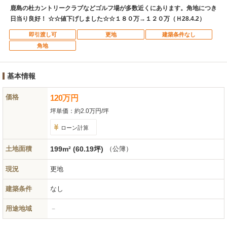
鹿島の杜カントリークラブなどゴルフ場が多数近くにあります。角地につき
日当り良好！ ☆☆値下げしました☆☆１８０万→１２０万（Ｈ28.4.2）
即引渡し可
更地
建築条件なし
角地
基本情報
価格
120
万
円
坪単価：
約2.0万円/坪
ローン計算
土地面積
199m² (60.19坪)
（公簿）
現況
更地
建築条件
なし
用途地域
－