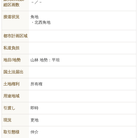
－／－
総区画数
接道状況
角地
北西角地
都市計画区域
私道負担
地目/地勢
山林
地勢：平坦
国土法届出
土地権利
所有権
用途地域
引渡し
即時
現況
更地
取引態様
仲介