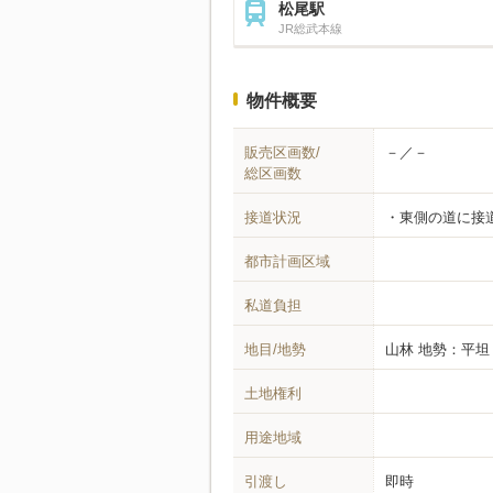
松尾駅
JR総武本線
物件概要
販売区画数/
－／－
総区画数
接道状況
東側の道に接
都市計画区域
私道負担
地目/地勢
山林
地勢：平坦
土地権利
用途地域
引渡し
即時