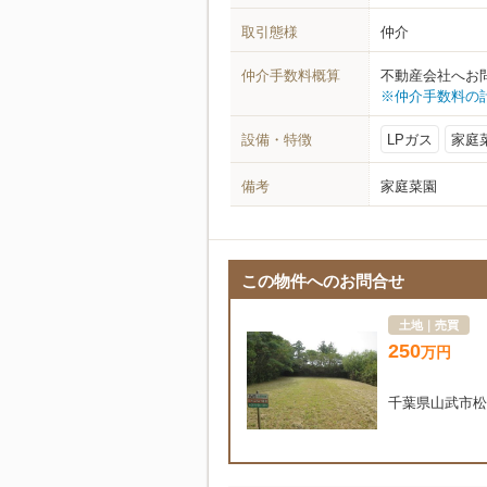
取引態様
仲介
仲介手数料概算
不動産会社へお
※仲介手数料の
設備・特徴
LPガス
家庭
備考
家庭菜園
この物件へのお問合せ
土地｜売買
250
万
円
千葉県山武市松