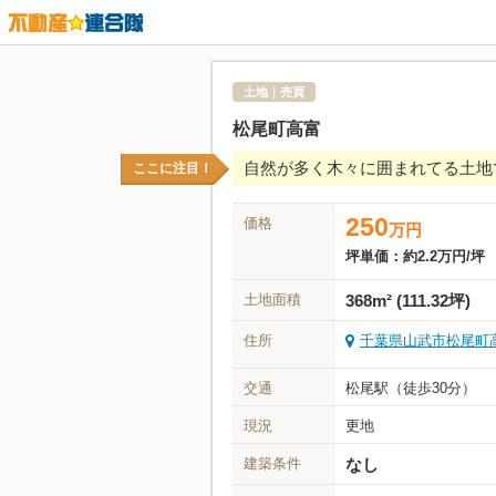
土地｜売買
松尾町高富
自然が多く木々に囲まれてる土地で
ここに注目！
250
価格
万
円
坪単価：
約2.2万円/坪
土地面積
368m² (111.32坪)
住所
千葉県山武市松尾町高富
交通
松尾駅（徒歩30分）
現況
更地
建築条件
なし