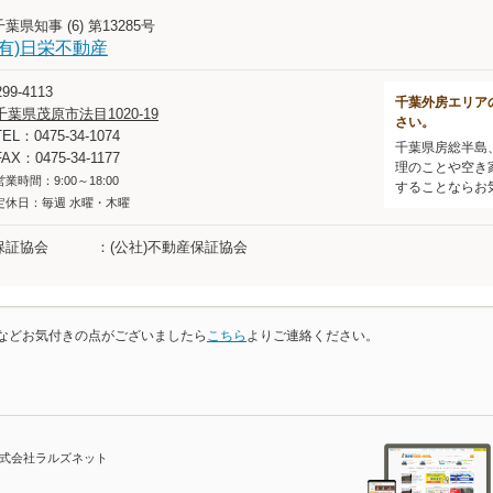
千葉県知事 (6) 第13285号
(有)日栄不動産
99-4113
千葉外房エリア
千葉県茂原市法目1020-19
さい。
TEL：0475-34-1074
千葉県房総半島
FAX：0475-34-1177
理のことや空き
営業時間：9:00～18:00
することならお
定休日：毎週 水曜・木曜
保証協会
(公社)不動産保証協会
などお気付きの点がございましたら
こちら
よりご連絡ください。
株式会社ラルズネット