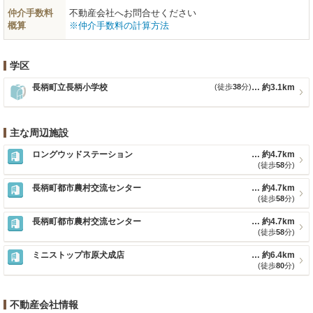
仲介手数料
不動産会社へお問合せください
概算
※仲介手数料の計算方法
学区
長柄町立長柄小学校
(徒歩
38
分)
約3.1km
主な周辺施設
ロングウッドステーション
約4.7km
(徒歩
58
分)
長柄町都市農村交流センター
約4.7km
(徒歩
58
分)
長柄町都市農村交流センター
約4.7km
(徒歩
58
分)
ミニストップ市原犬成店
約6.4km
(徒歩
80
分)
不動産会社情報