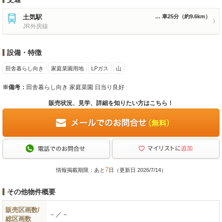
土気駅
車25分
（約9.6km）
JR外房線
設備・特徴
田舎暮らし向き
家庭菜園用地
LPガス
山
※備考：
田舎暮らし向き 家庭菜園 日当り良好
販売状況、見学、詳細を知りたい方はこちら！
7
情報掲載期限：あと
日（更新日 2026/7/14）
その他物件概要
販売区画数/
－／－
総区画数