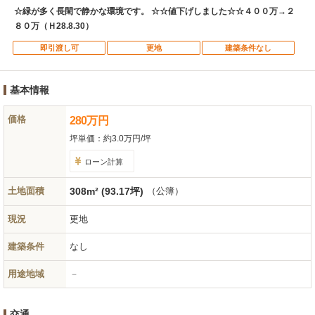
☆緑が多く長閑で静かな環境です。 ☆☆値下げしました☆☆４００万→２
８０万（Ｈ28.8.30）
即引渡し可
更地
建築条件なし
基本情報
価格
280
万
円
坪単価：
約3.0万円/坪
ローン計算
土地面積
308m² (93.17坪)
（公簿）
現況
更地
建築条件
なし
用途地域
－
交通