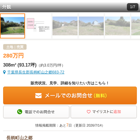
外観
1/7
土地｜売買
280
万
円
308m² (93.17坪)
（約3.0万円/坪）
千葉県長生郡長柄町山之郷683-72
販売状況、見学、詳細を知りたい方はこちら！
7
情報掲載期限：あと
日（更新日 2026/7/14）
長柄町山之郷