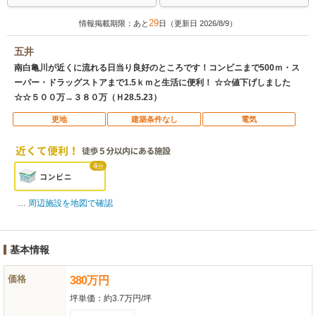
29
情報掲載期限：あと
日（更新日 2026/8/9）
五井
南白亀川が近くに流れる日当り良好のところです！コンビニまで500ｍ・ス
ーパー・ドラッグストアまで1.5ｋｍと生活に便利！ ☆☆値下げしました
☆☆５００万→３８０万（Ｈ28.5.23）
更地
建築条件なし
電気
4
分
周辺施設を地図で確認
基本情報
価格
380
万
円
坪単価：
約3.7万円/坪