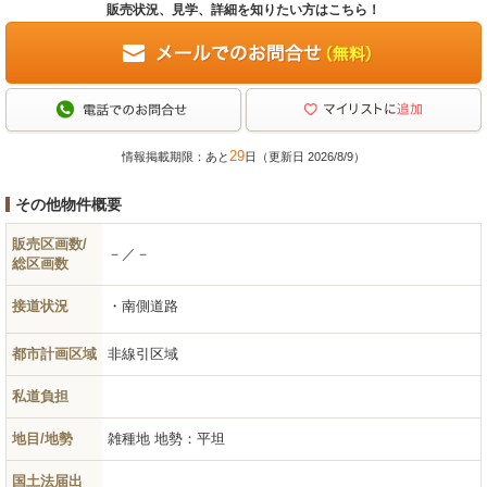
販売状況、見学、詳細を知りたい方はこちら！
29
情報掲載期限：あと
日（更新日 2026/8/9）
その他物件概要
販売区画数/
－／－
総区画数
接道状況
南側道路
都市計画区域
非線引区域
私道負担
地目/地勢
雑種地
地勢：平坦
国土法届出