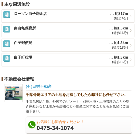
主な周辺施設
ローソン白子剃金店
約317m
(徒歩
4
分)
南白亀保育所
約1.3km
(徒歩
16
分)
白子郵便局
約1.3km
(徒歩
17
分)
白子町役場
約1.3km
(徒歩
16
分)
不動産会社情報
(有)日栄不動産
千葉外房エリアの土地をお探しでしたら弊社にお任せ下さい。
千葉県房総半島、外房でのリゾート・別荘用地・土地管理のことや空
き家処分など土地から建物など不動産に関することならお気軽にご連
絡下さい。
お気軽にお問合せください！
0475-34-1074