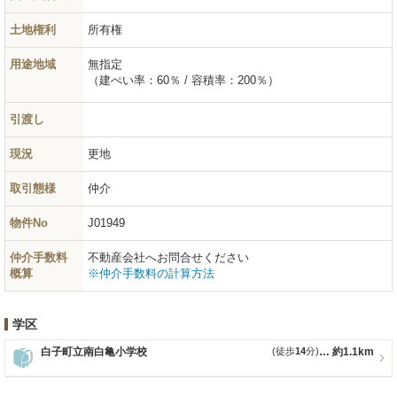
土地権利
所有権
用途地域
無指定
（建ぺい率：60％ / 容積率：200％）
引渡し
現況
更地
取引態様
仲介
物件No
J01949
仲介手数料
不動産会社へお問合せください
概算
※仲介手数料の計算方法
学区
白子町立南白亀小学校
(徒歩
14
分)
約1.1km