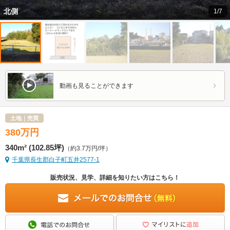
北側
1/7
動画も見ることができます
土地｜売買
380
万
円
340m² (102.85坪)
（約3.7万円/坪）
千葉県長生郡白子町五井2577-1
販売状況、見学、詳細を知りたい方はこちら！