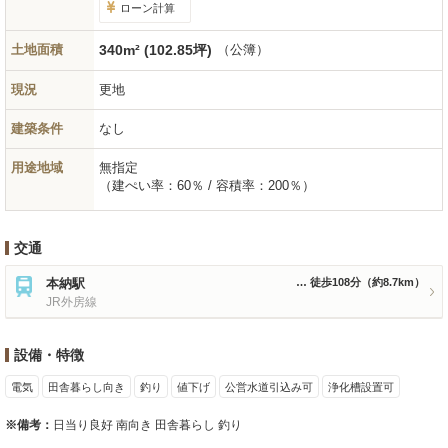
ローン計算
土地面積
340m² (102.85坪)
（公簿）
現況
更地
建築条件
なし
用途地域
無指定
（建ぺい率：60％ / 容積率：200％）
交通
本納駅
徒歩108分
（約8.7km）
JR外房線
設備・特徴
電気
田舎暮らし向き
釣り
値下げ
公営水道引込み可
浄化槽設置可
※備考：
日当り良好 南向き 田舎暮らし 釣り