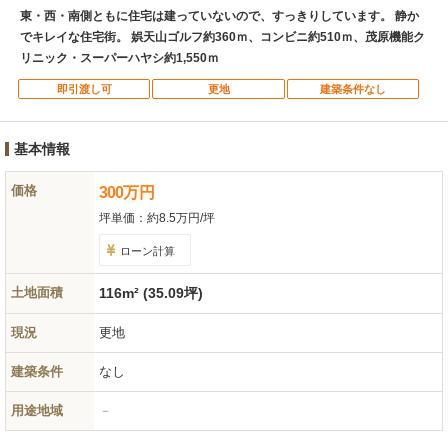
東・西・南側ともに住宅は建っていないので、すっきりしています。 静か
でキレイな住宅街。 娯天山ゴルフ約360ｍ、コンビニ約510ｍ、茂原機能ク
リニック・スーパーハヤシ約1,550ｍ
即引渡し可
更地
建築条件なし
基本情報
価格
300
万
円
坪単価：
約8.5万円/坪
ローン計算
土地面積
116m² (35.09坪)
現況
更地
建築条件
なし
用途地域
－