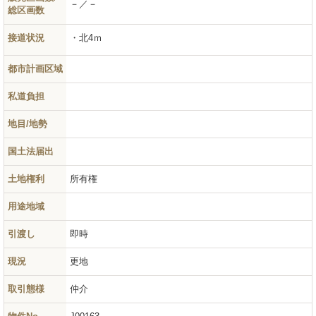
－／－
総区画数
接道状況
北4ｍ
都市計画区域
私道負担
地目/地勢
国土法届出
土地権利
所有権
用途地域
引渡し
即時
現況
更地
取引態様
仲介