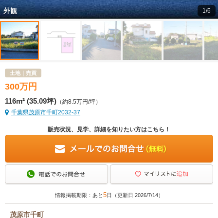
外観
1/6
土地｜売買
300
万
円
116m² (35.09坪)
（約8.5万円/坪）
千葉県茂原市千町2032-37
販売状況、見学、詳細を知りたい方はこちら！
5
情報掲載期限：あと
日（更新日 2026/7/14）
茂原市千町