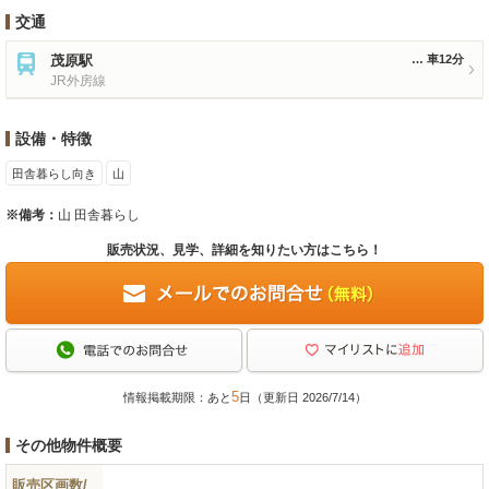
交通
茂原駅
車12分
JR外房線
設備・特徴
田舎暮らし向き
山
※備考：
山 田舎暮らし
販売状況、見学、詳細を知りたい方はこちら！
5
情報掲載期限：あと
日（更新日 2026/7/14）
その他物件概要
販売区画数/