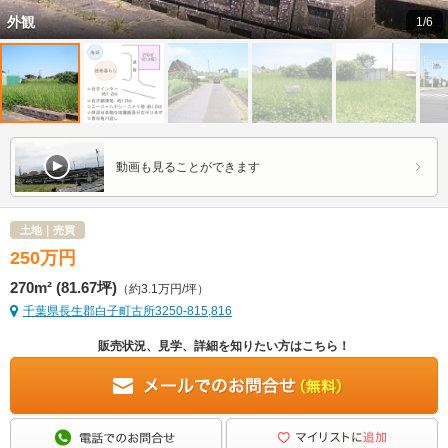
外観
1/6
動画も見ることができます
土地｜売買
250
万
円
270m² (81.67坪)
（約3.1万円/坪）
千葉県長生郡白子町古所3250-815,816
販売状況、見学、詳細を知りたい方はこちら！