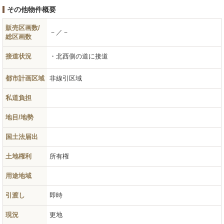
その他物件概要
販売区画数/
－／－
総区画数
接道状況
北西側の道に接道
都市計画区域
非線引区域
私道負担
地目/地勢
国土法届出
土地権利
所有権
用途地域
引渡し
即時
現況
更地