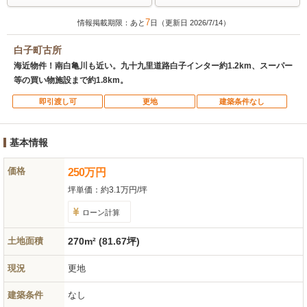
7
情報掲載期限：あと
日（更新日 2026/7/14）
白子町古所
海近物件！南白亀川も近い。九十九里道路白子インター約1.2km、スーパー
等の買い物施設まで約1.8km。
即引渡し可
更地
建築条件なし
基本情報
価格
250
万
円
坪単価：
約3.1万円/坪
ローン計算
土地面積
270m² (81.67坪)
現況
更地
建築条件
なし