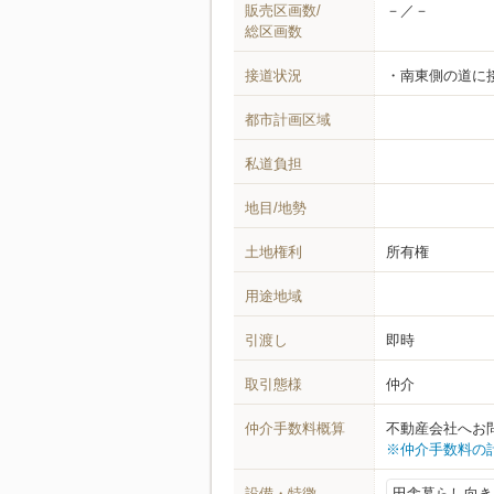
販売区画数/
－／－
総区画数
接道状況
南東側の道に
都市計画区域
私道負担
地目/地勢
土地権利
所有権
用途地域
引渡し
即時
取引態様
仲介
仲介手数料概算
不動産会社へお
※仲介手数料の
設備・特徴
田舎暮らし向き