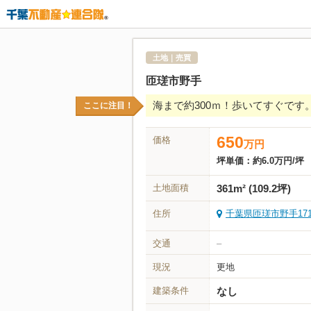
土地｜売買
匝瑳市野手
海まで約300ｍ！歩いてすぐで
ここに注目！
650
価格
万
円
坪単価：
約6.0万円/坪
土地面積
361m² (109.2坪)
住所
千葉県匝瑳市野手1714
交通
–
現況
更地
建築条件
なし