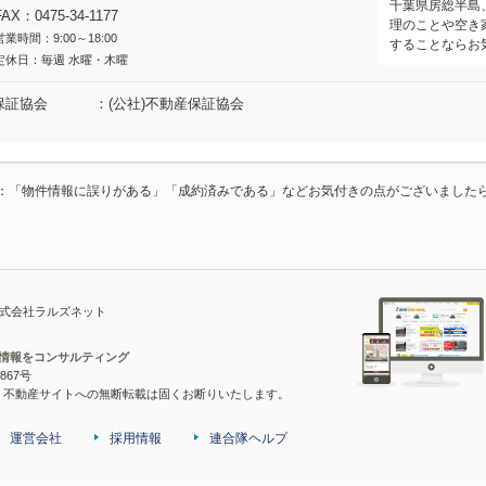
千葉県房総半島
FAX：0475-34-1177
理のことや空き
営業時間：9:00～18:00
することならお
定休日：毎週 水曜・木曜
保証協会
(公社)不動産保証協会
：「物件情報に誤りがある」「成約済みである」などお気付きの点がございました
株式会社ラルズネット
宅情報をコンサルティング
867号
・不動産サイトへの無断転載は固くお断りいたします。
運営会社
採用情報
連合隊ヘルプ