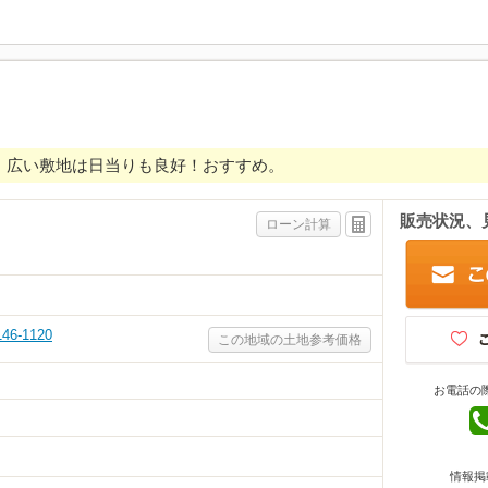
す。広い敷地は日当りも良好！おすすめ。
販売状況、
ローン計算
6-1120
この地域の土地参考価格
お電話の
情報掲