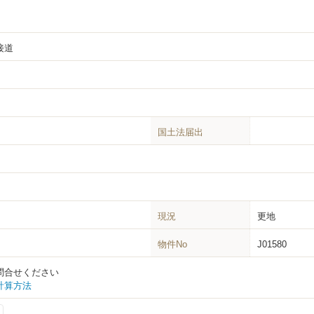
接道
国土法届出
現況
更地
物件No
J01580
問合せください
計算方法