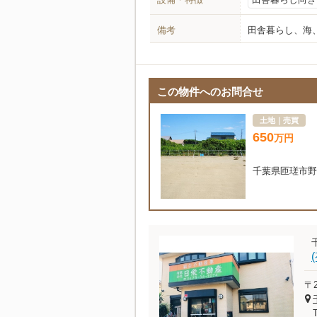
備考
田舎暮らし、海
この物件へのお問合せ
土地｜売買
650
万
円
千葉県匝瑳市野
〒2