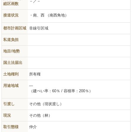
－／－
総区画数
接道状況
南、西 （南西角地）
都市計画区域
非線引区域
私道負担
地目/地勢
国土法届出
土地権利
所有権
用途地域
―
（建ぺい率：60％ / 容積率：200％）
引渡し
その他（現状渡し）
現況
その他（林）
取引態様
仲介