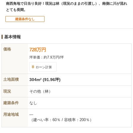
南西角地で日当り良好！現況は林（現況のままの引渡し）、南側に川が流れ
とても長閑。
建築条件なし
基本情報
価格
728
万
円
坪単価：
約7.9万円/坪
ローン計算
土地面積
304m² (91.96坪)
現況
その他（林）
建築条件
なし
用途地域
―
（建ぺい率：60％ / 容積率：200％）