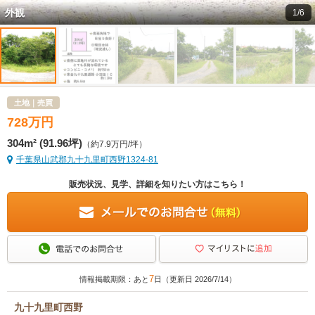
外観
1/6
土地｜売買
728
万
円
304m² (91.96坪)
（約7.9万円/坪）
千葉県山武郡九十九里町西野1324-81
販売状況、見学、詳細を知りたい方はこちら！
7
情報掲載期限：あと
日（更新日 2026/7/14）
九十九里町西野