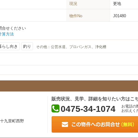
現況
更地
物件No
J01480
問合せください
計算方法
暮らし向き
釣り
その他：
公営水道、プロパンガス、浄化槽
販売状況、見学、詳細を知りたい方はこ
0475-34-1074
お電話の
お伝えく
十九里町西野