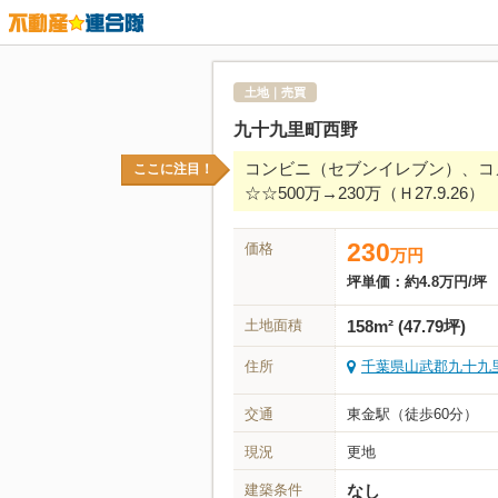
土地｜売買
九十九里町西野
コンビニ（セブンイレブン）、コメ
ここに注目！
☆☆500万→230万（Ｈ27.9.26）
230
価格
万
円
坪単価：
約4.8万円/坪
土地面積
158m² (47.79坪)
住所
千葉県山武郡九十九里町
交通
東金駅（徒歩60分）
現況
更地
建築条件
なし