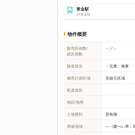
東金駅
JR東金線
物件概要
販売区画数/
－／－
総区画数
接道状況
北東、南東
都市計画区域
非線引区域
私道負担
地目/地勢
土地権利
所有権
用途地域
―
（建ぺい率：60