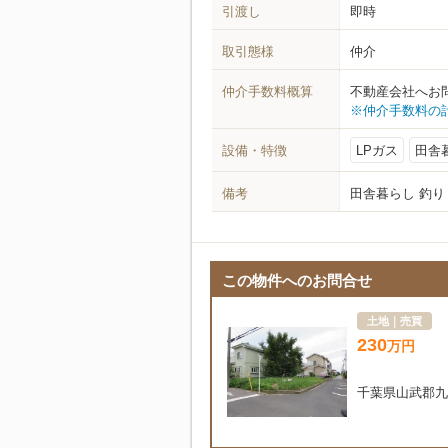
引渡し
即時
取引態様
仲介
仲介手数料概算
不動産会社へお
※仲介手数料の
設備・特徴
LPガス
田舎
備考
田舎暮らし 釣り
この物件へのお問合せ
土地｜売買
230
万
円
千葉県山武郡九