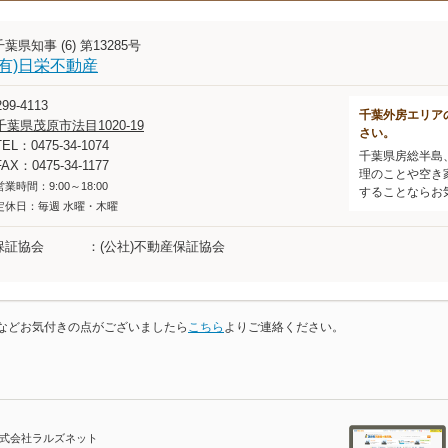
千葉県知事 (6) 第13285号
(有)日栄不動産
99-4113
千葉外房エリア
千葉県茂原市法目1020-19
さい。
TEL：0475-34-1074
千葉県房総半島
FAX：0475-34-1177
理のことや空き
営業時間：9:00～18:00
することならお
定休日：毎週 水曜・木曜
保証協会
(公社)不動産保証協会
などお気付きの点がございましたら
こちら
よりご連絡ください。
株式会社ラルズネット