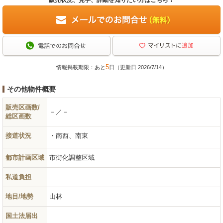
5
情報掲載期限：あと
日（更新日 2026/7/14）
その他物件概要
販売区画数/
－／－
総区画数
接道状況
南西、南東
都市計画区域
市街化調整区域
私道負担
地目/地勢
山林
国土法届出