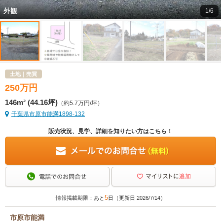
外観
1/6
土地｜売買
250
万
円
146m² (44.16坪)
（約5.7万円/坪）
千葉県市原市能満1898-132
販売状況、見学、詳細を知りたい方はこちら！
5
情報掲載期限：あと
日（更新日 2026/7/14）
市原市能満