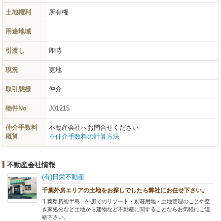
土地権利
所有権
用途地域
引渡し
即時
現況
更地
取引態様
仲介
物件No
J01215
仲介手数料
不動産会社へお問合せください
概算
※仲介手数料の計算方法
不動産会社情報
(有)日栄不動産
千葉外房エリアの土地をお探しでしたら弊社にお任せ下さい。
千葉県房総半島、外房でのリゾート・別荘用地・土地管理のことや空
き家処分など土地から建物など不動産に関することならお気軽にご連
絡下さい。