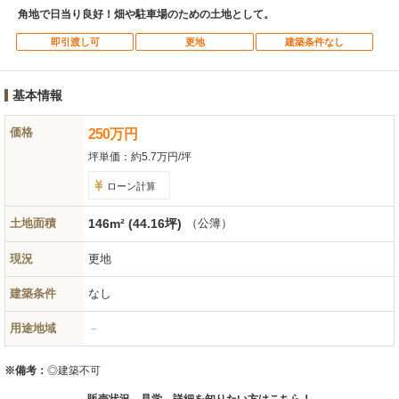
角地で日当り良好！畑や駐車場のための土地として。
即引渡し可
更地
建築条件なし
基本情報
価格
250
万
円
坪単価：
約5.7万円/坪
ローン計算
土地面積
146m² (44.16坪)
（公簿）
現況
更地
建築条件
なし
用途地域
－
※備考：
◎建築不可
販売状況、見学、詳細を知りたい方はこちら！