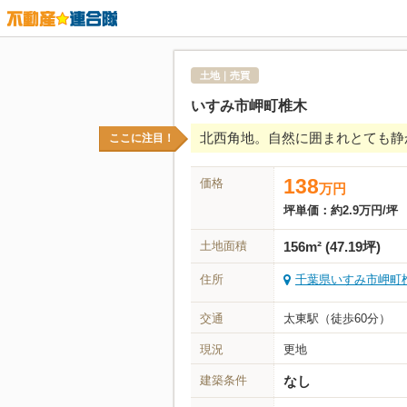
土地｜売買
いすみ市岬町椎木
北西角地。自然に囲まれとても静
ここに注目！
138
価格
万
円
坪単価：
約2.9万円/坪
土地面積
156m² (47.19坪)
住所
千葉県いすみ市岬町椎木
交通
太東駅（徒歩60分）
現況
更地
建築条件
なし