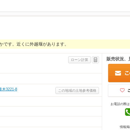
かです。近くに外越堰があります。
販売状況、
ローン計算
3221-8
この地域の土地参考価格
お電話の際は
情報掲