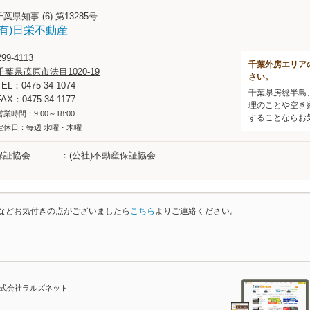
千葉県知事 (6) 第13285号
(有)日栄不動産
99-4113
千葉外房エリア
千葉県茂原市法目1020-19
さい。
TEL：0475-34-1074
千葉県房総半島
FAX：0475-34-1177
理のことや空き
営業時間：9:00～18:00
することならお
定休日：毎週 水曜・木曜
保証協会
(公社)不動産保証協会
などお気付きの点がございましたら
こちら
よりご連絡ください。
株式会社ラルズネット