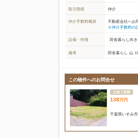
取引態様
仲介
仲介手数料概算
不動産会社へお
※仲介手数料の
設備・特徴
田舎暮らし向き
備考
田舎暮らし 山 
この物件へのお問合せ
土地｜売買
138
万
円
千葉県いすみ市