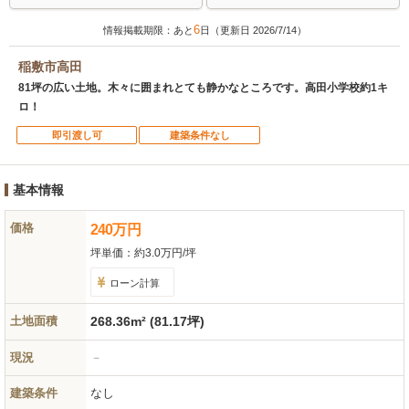
6
情報掲載期限：あと
日（更新日 2026/7/14）
稲敷市高田
81坪の広い土地。木々に囲まれとても静かなところです。高田小学校約1キ
ロ！
即引渡し可
建築条件なし
基本情報
価格
240
万
円
坪単価：
約3.0万円/坪
ローン計算
土地面積
268.36m² (81.17坪)
現況
－
建築条件
なし