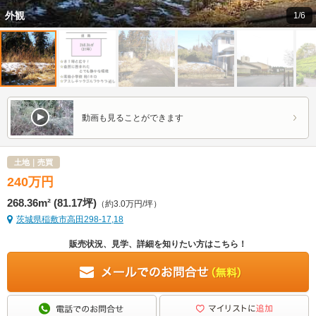
外観
1/6
動画も見ることができます
土地｜売買
240
万
円
268.36m² (81.17坪)
（約3.0万円/坪）
茨城県稲敷市高田298-17,18
販売状況、見学、詳細を知りたい方はこちら！