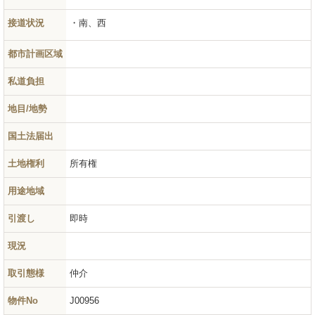
接道状況
南、西
都市計画区域
私道負担
地目/地勢
国土法届出
土地権利
所有権
用途地域
引渡し
即時
現況
取引態様
仲介
物件No
J00956