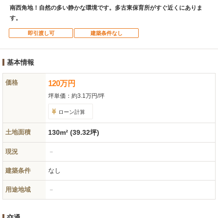
南西角地！自然の多い静かな環境です。多古東保育所がすぐ近くにありま
す。
即引渡し可
建築条件なし
基本情報
価格
120
万
円
坪単価：
約3.1万円/坪
ローン計算
土地面積
130m² (39.32坪)
現況
－
建築条件
なし
用途地域
－
交通