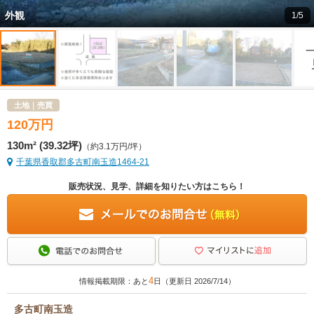
外観
1/5
土地｜売買
120
万
円
130m² (39.32坪)
（約3.1万円/坪）
千葉県香取郡多古町南玉造1464-21
販売状況、見学、詳細を知りたい方はこちら！
4
情報掲載期限：あと
日（更新日 2026/7/14）
多古町南玉造