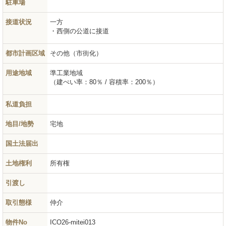
駐車場
接道状況
一方
西側の公道に接道
都市計画区域
その他（市街化）
用途地域
準工業地域
（建ぺい率：80％ / 容積率：200％）
私道負担
地目/地勢
宅地
国土法届出
土地権利
所有権
引渡し
取引態様
仲介
物件No
ICO26-mitei013