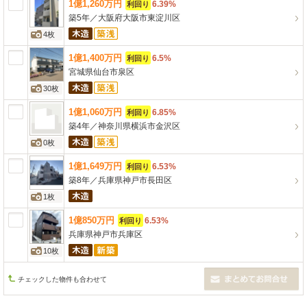
1
億
1,260
万
円
6.39%
利回り
築5年
／
大阪府大阪市東淀川区
4枚
1
億
1,400
万
円
6.5%
利回り
宮城県仙台市泉区
30枚
1
億
1,060
万
円
6.85%
利回り
築4年
／
神奈川県横浜市金沢区
0枚
1
億
1,649
万
円
6.53%
利回り
築8年
／
兵庫県神戸市長田区
1枚
1
億
850
万
円
6.53%
利回り
兵庫県神戸市兵庫区
10枚
チェックした物件も合わせて