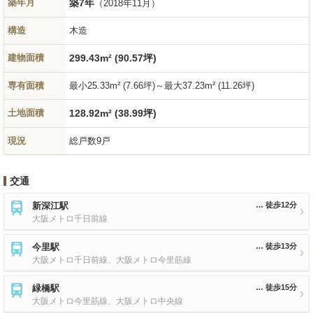
築年月
築7年
（2018年11月）
構造
木造
建物面積
299.43m² (90.57坪)
専有面積
最小25.33m² (7.66坪)～最大37.23m² (11.26坪)
土地面積
128.92m² (38.99坪)
現況
総戸数9戸
交通
新深江駅
徒歩12分
大阪メトロ千日前線
今里駅
徒歩13分
大阪メトロ千日前線、大阪メトロ今里筋線
緑橋駅
徒歩15分
大阪メトロ今里筋線、大阪メトロ中央線