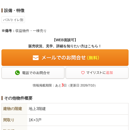
設備・特徴
バス/トイレ別
※備考：
収益物件・一棟売り
【WEB面談可】
販売状況、見学、詳細を知りたい方はこちら！
3
情報掲載期限：あと
日（更新日 2026/7/10）
その他物件概要
建物の階建
地上3階建
間取り
1K×3戸