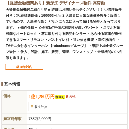
【提携金融機関あり】新深江 デザイナーズ物件 高稼働
★提携金融機関ご紹介可能★ 詳細はお問い合わせください！！ 〇管理条件
付き 〇相続税路線価：160000円 / m2 入居者に人気な設備を数多く設置し
ているので、入居率も高く どなたにも気に入って頂ける物件となっており
ます。 ▼物件仕様▼ ☆全室IoT完備の利便性が高いアパート ・スマホ対応
可能なオートロック ・窓に取り付ける防犯センサー ・あらゆる家電が操作
できるスマートリモコン ・バストイレ別 ・追い炊き機能 ・独立洗面台 ・
TVモニタ付きインターホン 【robothomeグループ】 ・東証上場企業グルー
プ会社 ・仕入、設計、施工、販売、管理、ワンストップ ・金融機関のご相
談も承ります。
築10年以内
基本情報
価格
1
億
1,280
万
円
6.5%
利回り
収支計算
満室時年収
733万2,000円