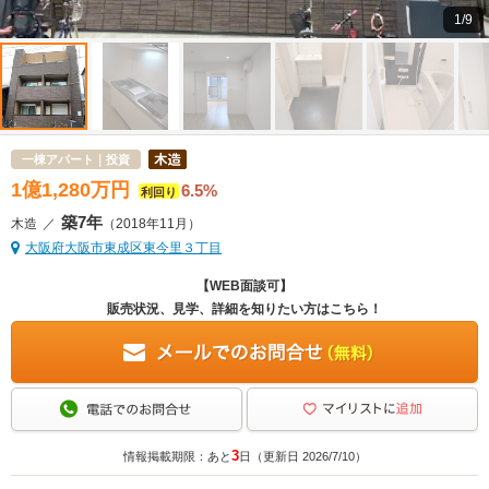
1/9
一棟アパート｜投資
1
億
1,280
万
円
6.5%
利回り
築7年
木造
／
（2018年11月）
大阪府大阪市東成区東今里３丁目
【WEB面談可】
販売状況、見学、詳細を知りたい方はこちら！
3
情報掲載期限：あと
日（更新日 2026/7/10）