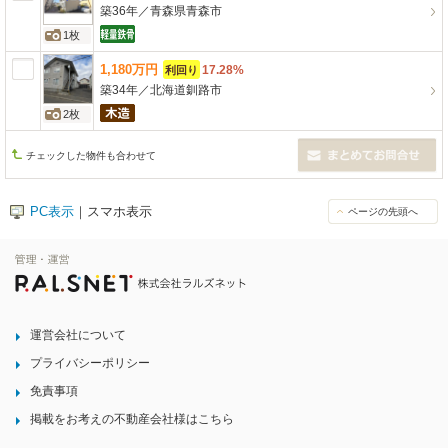
築36年
／
青森県青森市
1枚
1,180
万
円
17.28%
利回り
築34年
／
北海道釧路市
2枚
チェックした物件も合わせて
PC表示
｜スマホ表示
ページの先頭へ
運営会社について
プライバシーポリシー
免責事項
掲載をお考えの不動産会社様はこちら