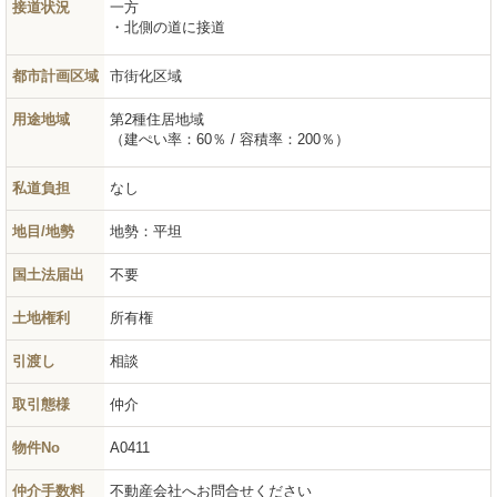
接道状況
一方
北側の道に接道
都市計画区域
市街化区域
用途地域
第2種住居地域
（建ぺい率：60％ / 容積率：200％）
私道負担
なし
地目/地勢
地勢：平坦
国土法届出
不要
土地権利
所有権
引渡し
相談
取引態様
仲介
物件No
A0411
仲介手数料
不動産会社へお問合せください