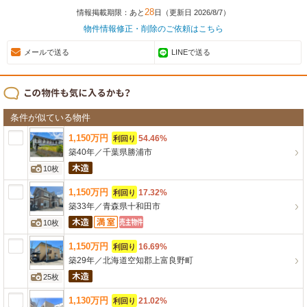
28
情報掲載期限：あと
日（更新日 2026/8/7）
物件情報修正・削除のご依頼はこちら
メールで送る
LINEで送る
条件が似ている物件
1,150
万
円
54.46%
利回り
築40年
／
千葉県勝浦市
10枚
1,150
万
円
17.32%
利回り
築33年
／
青森県十和田市
10枚
1,150
万
円
16.69%
利回り
築29年
／
北海道空知郡上富良野町
25枚
1,130
万
円
21.02%
利回り