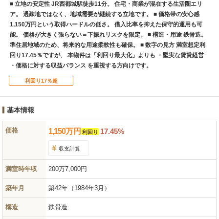
■ 立地の安定性 JR西都城駅徒歩11分。 住宅・商業が混在する生活圏エリ
ア。 過疎地ではなく、地域需要が継続する立地です。 ■ 価格帯の安心感
1,150万円という取得ハードルの低さ。 借入比率を抑えた保守的運用も可
能。 価格が大きく張らない＝下振れリスクを限定。 ■ 構造・用途 鉄骨造。
準住居地域のため、将来的な用途柔軟性も確保。 ■ 数字の見方 満室想定利
回り17.45％ですが、 本物件は「利回り最大化」よりも ・堅実な賃貸経営
・価格に対する収益バランス を重視する方向けです。
利回り17％超
基本情報
価格
1,150
万
円
17.45%
利回り
収支計算
満室時年収
200万7,000円
築年月
築42年
（1984年3月）
構造
鉄骨造