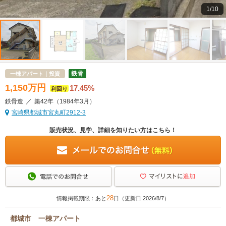
1/10
一棟アパート｜投資
1,150
万
円
17.45%
利回り
鉄骨造
／
築42年
（1984年3月）
宮崎県都城市宮丸町2912-3
販売状況、見学、詳細を知りたい方はこちら！
28
情報掲載期限：あと
日（更新日 2026/8/7）
都城市 一棟アパート