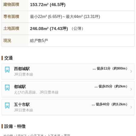
建物面積
153.72m² (46.5坪)
専有面積
最小22m² (6.65坪)～最大44m² (13.31坪)
土地面積
246.08m² (74.43坪)
（公簿）
現況
総戸数5戸
交通
西都城駅
徒歩11分
（約900m）
JR日豊本線
都城駅
徒歩25分
（約2km）
えびの高原線、JR日豊本線
五十市駅
徒歩40分
（約3.2km）
JR日豊本線
設備・特徴
その他：
LPガス・公共下水・上下水道・電気