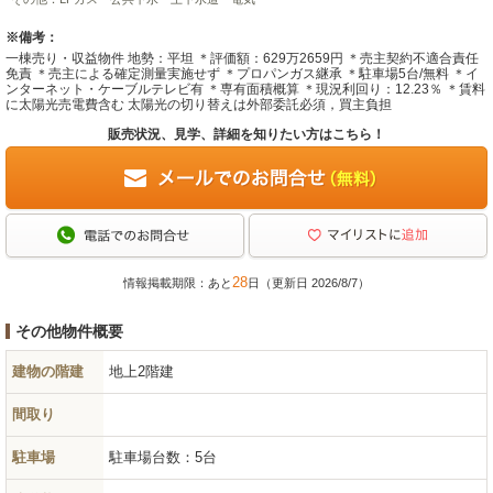
※備考：
一棟売り・収益物件 地勢：平坦 ＊評価額：629万2659円 ＊売主契約不適合責任
免責 ＊売主による確定測量実施せず ＊プロパンガス継承 ＊駐車場5台/無料 ＊イ
ンターネット・ケーブルテレビ有 ＊専有面積概算 ＊現況利回り：12.23％ ＊賃料
に太陽光売電費含む 太陽光の切り替えは外部委託必須，買主負担
販売状況、見学、詳細を知りたい方はこちら！
28
情報掲載期限：あと
日（更新日 2026/8/7）
その他物件概要
建物の階建
地上2階建
間取り
駐車場
駐車場台数：5台