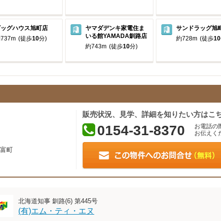
ビッグハウス旭町店
ヤマダデンキ家電住ま
サンドラッグ旭
いる館YAMADA釧路店
737m
(徒歩
10
分)
約728m
(徒歩
10
約743m
(徒歩
10
分)
販売状況、見学、詳細を知りたい方はこ
0154-31-8370
お電話の
お伝えく
富町
北海道知事 釧路(6) 第445号
(有)エム・ティ・エヌ