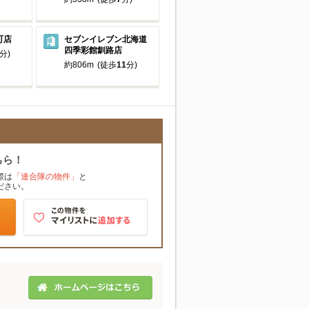
町店
セブンイレブン北海道
四季彩館釧路店
分)
約806m
(徒歩
11
分)
ちら！
際は
「連合隊の物件」
と
ださい。