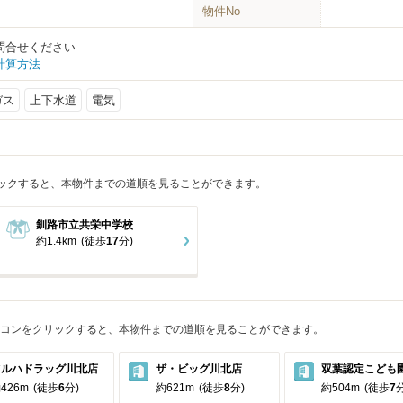
物件No
問合せください
計算方法
ガス
上下水道
電気
ックすると、本物件までの道順を見ることができます。
釧路市立共栄中学校
約1.4km
(徒歩
17
分)
コンをクリックすると、本物件までの道順を見ることができます。
ツルハドラッグ川北店
ザ・ビッグ川北店
双葉認定こども
426m
(徒歩
6
分)
約621m
(徒歩
8
分)
約504m
(徒歩
7
分