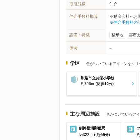
取引態様
仲介
仲介手数料概算
不動産会社へお
※仲介手数料の
設備・特徴
整形地
都市
備考
–
学区
色がついているアイコンをクリ
釧路市立共栄小学校
約796m
(徒歩
10
分)
主な周辺施設
色がついているアイ
釧路松浦郵便局
約322m
(徒歩
5
分)
約