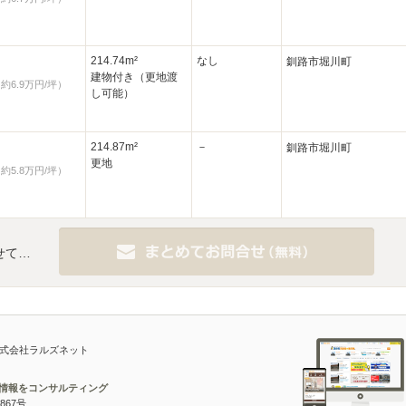
214.74m²
なし
釧路市堀川町
建物付き（更地渡
約6.9万円/坪）
し可能）
214.87m²
－
釧路市堀川町
更地
約5.8万円/坪）
せて…
株式会社ラルズネット
宅情報をコンサルティング
867号