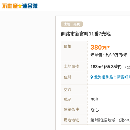
土地｜売買
釧路市新富町11番7売地
380
価格
万
円
坪単価：
約6.9万円/坪
土地面積
183m² (55.35坪)
（
住所
北海道釧路市新富町1
交通
–
現況
更地
建築条件
なし
用途地域
第1種住居地域
（建ぺい