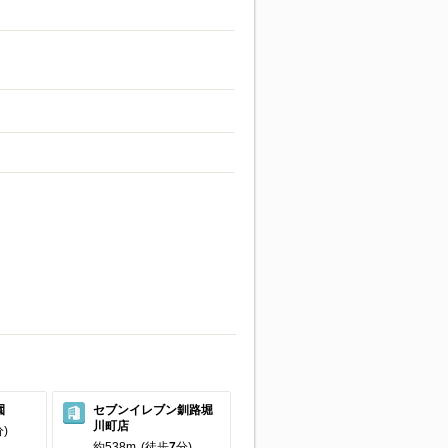
園
セブンイレブン釧路堀
川町店
)
約538m
(徒歩
7
分)