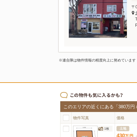
〒0
※連合隊は物件情報の精度向上に努めています
このエリアの近くにある「380万円 /
物件写真
価格
土地
1枚
430
万
円
（