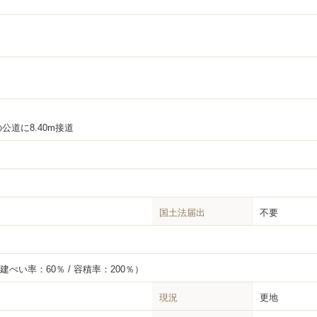
の公道に8.40m接道
国土法届出
不要
建ぺい率：60％ / 容積率：200％）
現況
更地