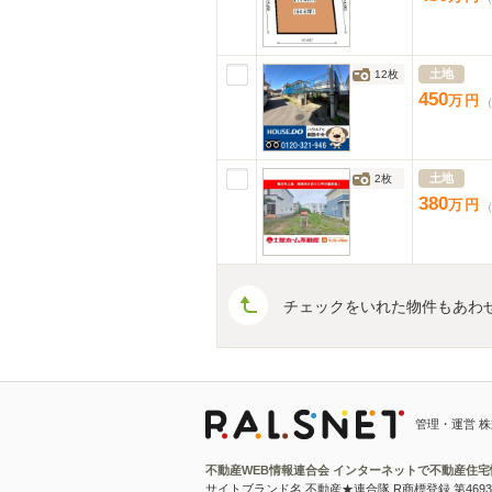
土地
12枚
450
万
円
（
土地
2枚
380
万
円
（
チェックをいれた物件もあわ
管理・運営 
不動産WEB情報連合会 インターネットで不動産住
サイトブランド名 不動産★連合隊 R商標登録 第4693