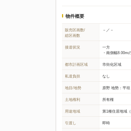
物件概要
販売区画数/
－／－
総区画数
接道状況
一方
南側幅8.00m
都市計画区域
市街化区域
私道負担
なし
地目/地勢
原野
地勢：平坦
土地権利
所有権
用途地域
第1種住居地域
（
引渡し
即時