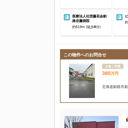
医療法人社団藤花会釧
路谷藤病院
約
約619m
(徒歩
8
分)
この物件へのお問合せ
土地｜売買
380
万
円
北海道釧路市新