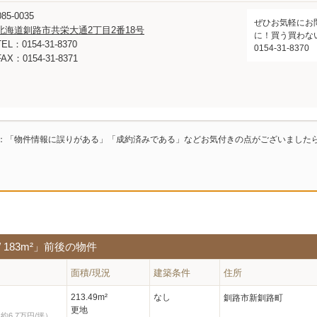
85-0035
ぜひお気軽にお
北海道釧路市共栄大通2丁目2番18号
に！買う買わな
TEL：0154-31-8370
0154-31-8370
FAX：0154-31-8371
：「物件情報に誤りがある」「成約済みである」などお気付きの点がございました
 183m²」前後の物件
面積/現況
建築条件
住所
213.49m²
なし
釧路市新釧路町
更地
約6.7万円/坪）