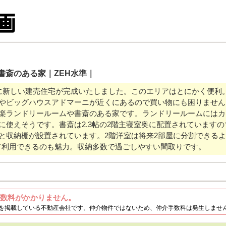
書斎のある家｜ZEH水準｜
に新しい建売住宅が完成いたしました。このエリアはとにかく便利
やビッグハウスアドマーニが近くにあるので買い物にも困りません
楽ランドリールームや書斎のある家です。ランドリールームにはカ
に使えそうです。書斎は2.3帖の2階主寝室奥に配置されています
と収納棚が設置されています。2階洋室は将来2部屋に分割できる
して利用できるのも魅力。収納多数で過ごしやすい間取りです。
数料がかかりません。
を掲載している不動産会社です。仲介物件ではないため、仲介手数料は発生しませ