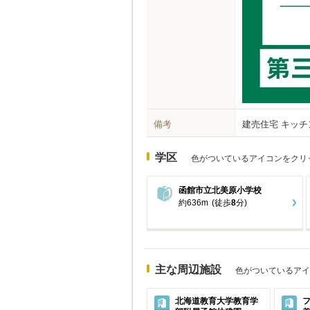
備考
建売住宅 キッチ
学区
色がついているアイコンをクリ
函館市立北美原小学校
約636m
(徒歩
8
分)
主な周辺施設
色がついているアイ
北海道教育大学教育学