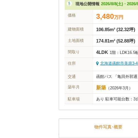
現地公開情報
2026/8/8(土)・2026/
3,480
価格
万
円
建物面積
106.85m² (32.32坪)
土地面積
174.81m² (52.88坪)
間取り
4LDK
1階：LDK16.5
住所
北海道函館市美原3-46
交通
函館バス 「亀田外郭通
築年月
新築
（2026年3月）
駐車場
あり 駐車可能台数：3
物件写真･概要