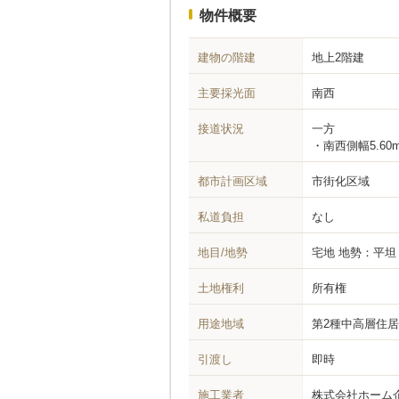
物件概要
建物の階建
地上2階建
主要採光面
南西
接道状況
一方
南西側幅5.60
都市計画区域
市街化区域
私道負担
なし
地目/地勢
宅地
地勢：平坦
土地権利
所有権
用途地域
第2種中高層住
引渡し
即時
施工業者
株式会社ホーム