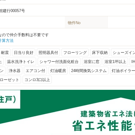
建行00057号
物件No
なので仲介手数料は不要です
計算方法
耐震
日当り良好
照明器具付
フローリング
床下収納
シューズイ
上
温水洗浄トイレ
シャワー付洗面化粧台
浴室に窓
浴室1坪以上
I
ン
浄水器
エアコン付
灯油暖房
24時間換気システム
灯油ボイラ
ローゼット
コンロ3口以上