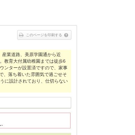
このページを印刷する
。産業道路、美原学園通から近
。教育大付属幼稚園までは徒歩6
ウンターが設置済ですので、家事
ので、落ち着いた雰囲気で過ごせそ
ように設計されており、仕切らない
ん。