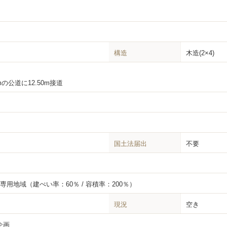
構造
木造(2×4)
mの公道に12.50m接道
国土法届出
不要
居専用地域
（建ぺい率：60％ / 容積率：200％）
現況
空き
企画