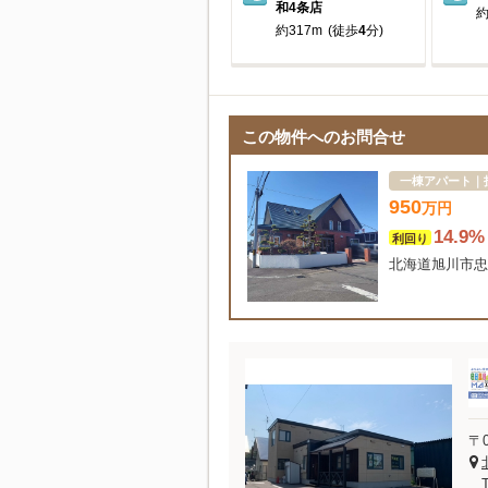
和4条店
約
約317m
(徒歩
4
分)
この物件へのお問合せ
一棟アパート｜
950
万
円
14.9%
利回り
北海道旭川市忠
〒0