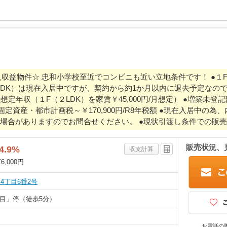
ﾞ2戸入収益物件☆ 忠和小学校至近でコンビニも近い立地条件です！ ●１
F（２LDK）は現在入居中ですが、契約から約1か月以内に退去予定な
定年収（１F（２LDK）を家賃￥45,000円/月想定） ●増築未
定資産・都市計画税～￥170,900円/R8年税額 ●現在入居中の
な場合がありますのでお問合せください。 ●現状引渡し条件での販
販売状況、
4.9%
収支計算
6,000円
4丁目6番2号
丁目」停（徒歩5分）
お電話の