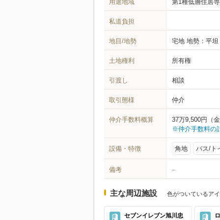
用途地域
第1種低層住居
私道負担
地目/地勢
宅地
地勢：平坦
土地権利
所有権
引渡し
相談
取引態様
仲介
仲介手数料概算
37万9,500
※仲介手数料の
設備・特徴
角地
バス/ト
備考
–
主な周辺施設
色がついているアイ
セブンイレブン旭川忠