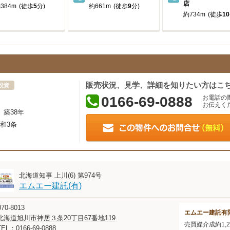
店
384m
(徒歩
5
分)
約661m
(徒歩
9
分)
約734m
(徒歩
10
販売状況、見学、詳細を知りたい方はこ
投資
0166-69-0888
お電話の
お伝えく
築38年
和3条
北海道知事 上川(6) 第974号
エムエー建託(有)
70-8013
エムエー建託有
北海道旭川市神居３条20丁目67番地119
売買媒介成約1,
TEL：0166-69-0888