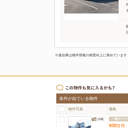
※連合隊は物件情報の精度向上に努めています
条件が似ている物件
物件写真
価格
一棟アパー
14枚
930
万
円