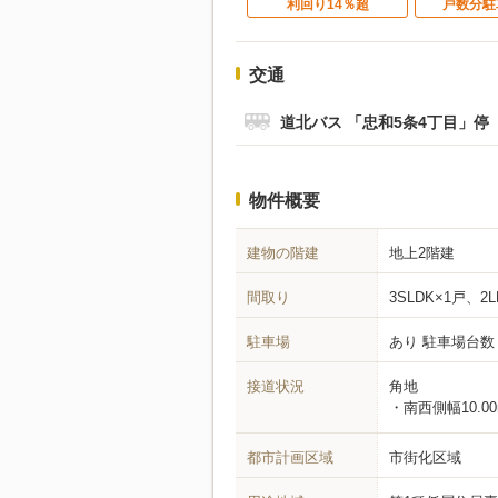
利回り14％超
戸数分駐
交通
道北バス 「忠和5条4丁目」停
物件概要
建物の階建
地上2階建
間取り
3SLDK×1戸、2L
駐車場
あり 駐車場台数
接道状況
角地
南西側幅10.0
都市計画区域
市街化区域