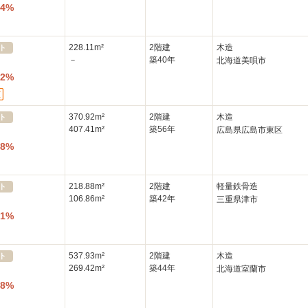
54%
228.11m²
2階建
木造
ト
－
築40年
北海道美唄市
02%
370.92m²
2階建
木造
ト
407.41m²
築56年
広島県広島市東区
28%
218.88m²
2階建
軽量鉄骨造
ト
106.86m²
築42年
三重県津市
41%
537.93m²
2階建
木造
ト
269.42m²
築44年
北海道室蘭市
48%