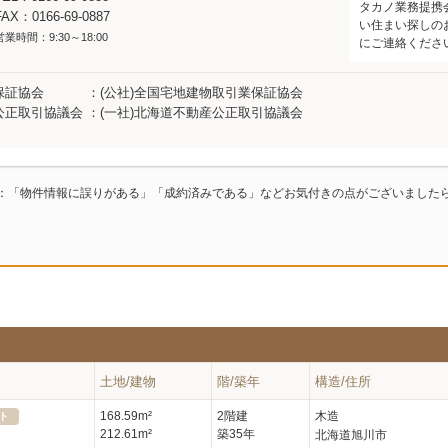
タカノ業務提携
FAX：0166-69-0887
い住まい探しの
営業時間：9:30～18:00
にご連絡くださ
保証協会
(公社)全国宅地建物取引業保証協会
公正取引協議会
(一社)北海道不動産公正取引協議会
：「物件情報に誤りがある」「成約済みである」などお気付きの点がございました
土地/建物
階/築年
構造/住所
168.59m²
2階建
木造
ト
212.61m²
築35年
北海道旭川市