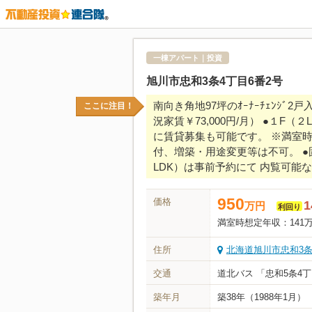
一棟アパート｜投資
旭川市忠和3条4丁目6番2号
南向き角地97坪のｵｰﾅｰﾁｪﾝｼ
ここに注目！
況家賃￥73,000円/月） ●１
に賃貸募集も可能です。 ※満室時想
付、増築・用途変更等は不可。 ●固
LDK）は事前予約にて 内覧可能
950
価格
1
万
円
利回り
満室時想定年収：
141万
住所
北海道旭川市忠和3条
交通
道北バス 「忠和5条4
築年月
築38年
（1988年1月）