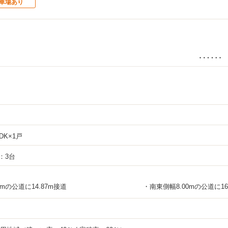
車場あり
DK×1戸
：3台
0mの公道に14.87m接道
南東側幅8.00mの公道に16