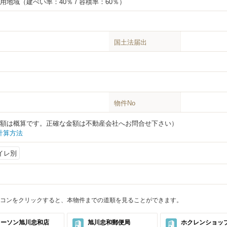
専用地域
（建ぺい率：40％ / 容積率：60％）
国土法届出
物件No
円（金額は概算です。正確な金額は不動産会社へお問合せ下さい）
計算方法
イレ別
コンをクリックすると、本物件までの道順を見ることができます。
ローソン旭川忠和店
旭川忠和郵便局
ホクレンショッ