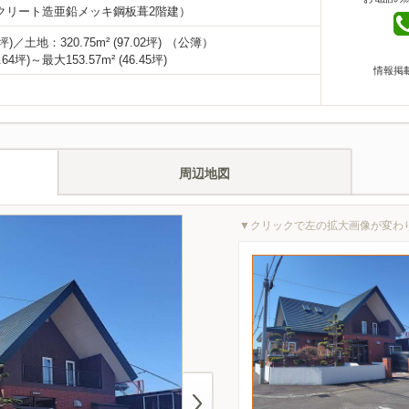
クリート造亜鉛メッキ鋼板葺2階建）
9坪)／
土地：
320.75m² (97.02坪)
（公簿）
64坪)～最大153.57m² (46.45坪)
情報掲
周辺地図
▼クリックで左の拡大画像が変わ