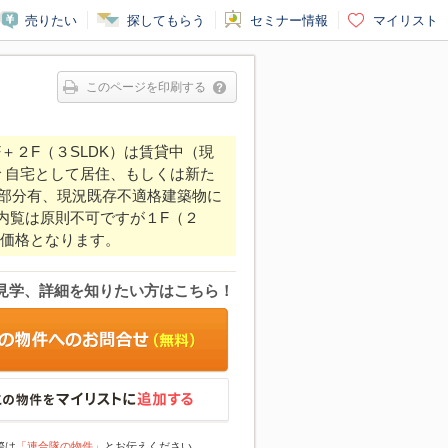
売りたい
探してもらう
セミナー情報
マイリスト
このページを印刷する
F＋２F（３SLDK）は賃貸中（現
ので 自宅として居住、もしくは新た
登記部分有、現況既存不適格建築物に
為、内覧は原則不可ですが１F（２
売価格となります。
見学、詳細を知りたい方はこちら！
際は
「連合隊の物件」
とお伝えください。