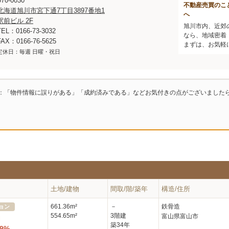
70-0030
不動産売買のこ
北海道旭川市宮下通7丁目3897番地1
へ
駅前ビル 2F
旭川市内、近郊
TEL：0166-73-3032
なら、地域密着
FAX：0166-76-5625
まずは、お気軽
定休日：毎週 日曜・祝日
：「物件情報に誤りがある」「成約済みである」などお気付きの点がございました
土地/建物
間取/階/築年
構造/住所
661.36m²
－
鉄骨造
ョン
554.65m²
3階建
富山県富山市
円
築34年
49%