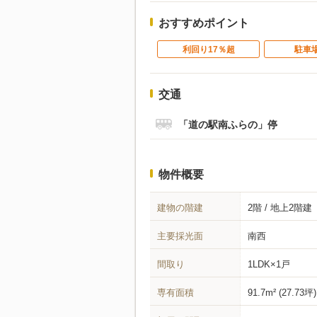
おすすめポイント
利回り17％超
駐車
交通
「道の駅南ふらの」停
物件概要
建物の階建
2階 / 地上2階建
主要採光面
南西
間取り
1LDK×1戸
専有面積
91.7m² (27.73坪)