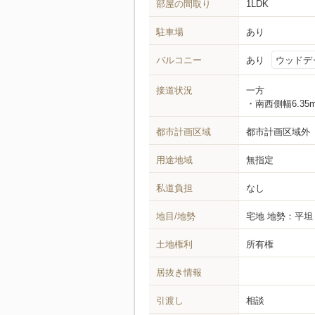
部屋の間取り
1LDK
駐車場
あり
バルコニー
あり
ウッドデ
接道状況
一方
南西側幅6.35
都市計画区域
都市計画区域外
用途地域
無指定
私道負担
なし
地目/地勢
宅地
地勢：平坦
土地権利
所有権
居抜き情報
引渡し
相談