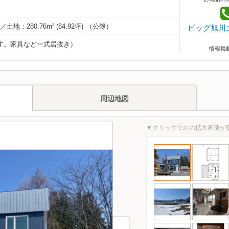
)／
土地：
280.76m² (84.92坪)
（公簿）
ビッグ旭川
す。家具など一式居抜き）
情報掲
周辺地図
▼クリックで左の拡大画像が