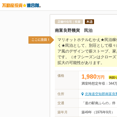
店舗付住宅｜投資
南富良野幾寅 民泊
マリオットホテルむかえ★民泊稼
ここに注目！
く★民泊として、別荘として様々
ア風のデザインで薪ストーブ、家
です。（オフシーズンはクローズ
拡大の可能性があります。
1,980
価格
万
円
利回
満室時想定年収：
344
住所
北海道空知郡南富良野
交通
「道の駅南ふらの」停
築年月
築49年
（1976年9月）