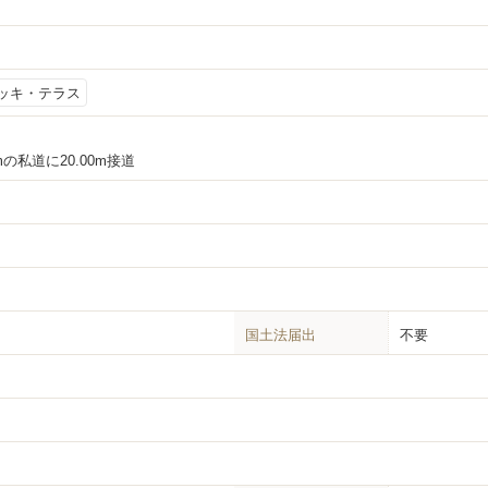
ッキ・テラス
mの私道に20.00m接道
国土法届出
不要