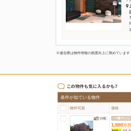
〒0
※連合隊は物件情報の精度向上に努めています
条件が似ている物件
物件写真
価格
一棟マンシ
10枚
1,880
万
34.
利回り