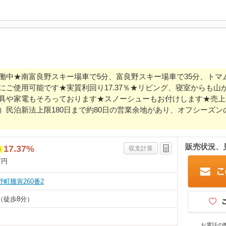
働中★南富良野スキー場車で5分、富良野スキー場車で35分、トマ
にご使用可能です★実質利回り17.37％★リビング、寝室からも山
具や家電もそろっております★スノーシューもお付けします★売上3
）民泊新法上限180日まで約80日の営業余地があり、オフシーズ
販売状況、
17.37%
収支計算
り
万円
町幾寅260番2
（徒歩8分）
お電話の