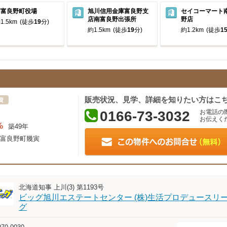
南富良野町役場
旭川信用金庫富良野支
セイコーマート
店南富良野出張所
野店
1.5km
(徒歩
19
分)
約1.5km
(徒歩
19
分)
約1.2km
(徒歩
1
販売状況、見学、詳細を知りたい方はこ
資
0166-73-3032
お電話の
お伝えく
%
築49年
富良野町幾寅
北海道知事 上川(3) 第1193号
ビッグ旭川エステートセンター (株)生活プロデュースリ
グ