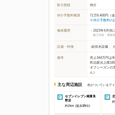
取引態様
仲介
仲介手数料概算
71万9,400
※仲介手数料の
修繕履歴
2023年4月頃
施工内容：屋根
設備・特徴
給排水設備
備考
売上344万円は
民泊新法上限18
オフシーズンの
ん）
主な周辺施設
色がついているアイ
セブンイレブン南富良
野店
約
約2km
(徒歩
25
分)