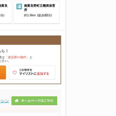
南富良
南富良野町立幾寅保育
所
5
分)
約1.8km
(徒歩
22
分)
ちら！
際は
「連合隊の物件」
と
ださい。
ーシン