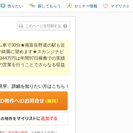
売りたい
探してもらう
セミナー情報
マイリスト
このページを印刷する
ム車で30分★南富良野道の駅も近
が綺麗に望めます★スカンジナビ
44万円は年間97日稼働での実績
ンの営業を行うことでさらなる収益
見学、詳細を知りたい方はこちら！
際は
「連合隊の物件」
とお伝えください。