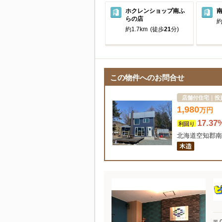
ホクレンショップ南ふ
らの店
約
約1.7km
(徒歩
21
分)
この物件へのお問合せ
店舗付住宅｜投
1,980
万
円
17.37
利回り
北海道空知郡南