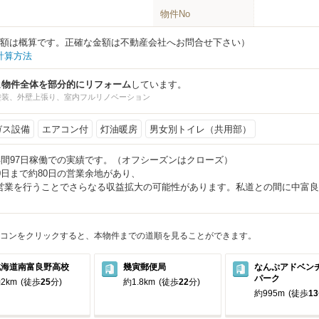
物件No
円（金額は概算です。正確な金額は不動産会社へお問合せ下さい）
計算方法
に
物件全体を部分的にリフォーム
しています。
塗装、外壁上張り、室内フルリノベーション
ガス設備
エアコン付
灯油暖房
男女別トイレ（共用部）
年間97日稼働での実績です。（オフシーズンはクローズ）
0日まで約80日の営業余地があり、
営業を行うことでさらなる収益拡大の可能性があります。私道との間に中富良
コンをクリックすると、本物件までの道順を見ることができます。
北海道南富良野高校
幾寅郵便局
なんぷアドベン
パーク
2km
(徒歩
25
分)
約1.8km
(徒歩
22
分)
約995m
(徒歩
13