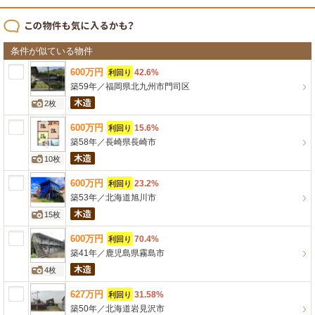
条件が似ている物件
600
万
円
42.6%
利回り
築59年
／
福岡県北九州市門司区
2枚
600
万
円
15.6%
利回り
築58年
／
長崎県長崎市
10枚
600
万
円
23.2%
利回り
築53年
／
北海道旭川市
15枚
600
万
円
70.4%
利回り
築41年
／
鹿児島県霧島市
4枚
627
万
円
31.58%
利回り
築50年
／
北海道岩見沢市