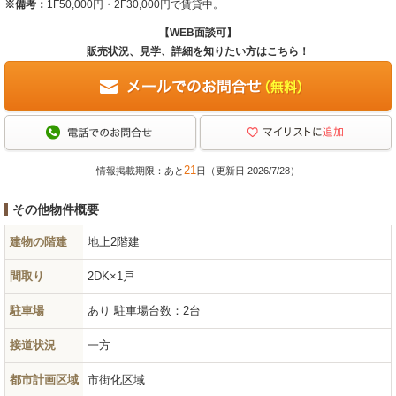
※備考：
1F50,000円・2F30,000円で賃貸中。
【WEB面談可】
販売状況、見学、詳細を知りたい方はこちら！
21
情報掲載期限：あと
日（更新日 2026/7/28）
その他物件概要
建物の階建
地上2階建
間取り
2DK×1戸
駐車場
あり 駐車場台数：2台
接道状況
一方
都市計画区域
市街化区域