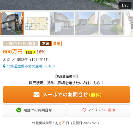
1/25
一棟アパート｜投資
600
万
円
16%
利回り
木造
／
築52年
（1974年4月）
北海道室蘭市宮の森町3-13-13
【WEB面談可】
販売状況、見学、詳細を知りたい方はこちら！
21
情報掲載期限：あと
日（更新日 2026/7/28）