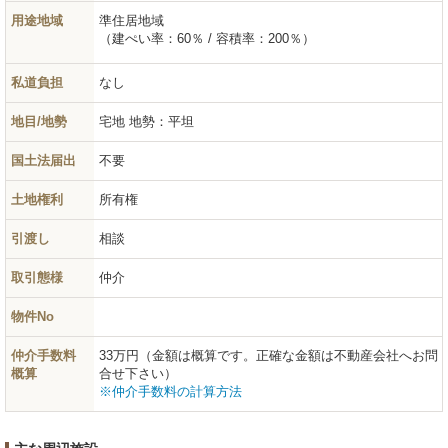
用途地域
準住居地域
（建ぺい率：60％ / 容積率：200％）
私道負担
なし
地目/地勢
宅地
地勢：平坦
国土法届出
不要
土地権利
所有権
引渡し
相談
取引態様
仲介
物件No
仲介手数料
33万円（金額は概算です。正確な金額は不動産会社へお問
概算
合せ下さい）
※仲介手数料の計算方法