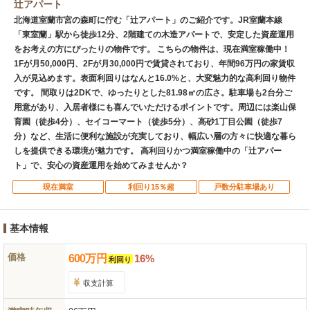
辻アパート
北海道室蘭市宮の森町に佇む「辻アパート」のご紹介です。JR室蘭本線
「東室蘭」駅から徒歩12分、2階建ての木造アパートで、安定した資産運用
をお考えの方にぴったりの物件です。 こちらの物件は、現在満室稼働中！
1Fが月50,000円、2Fが月30,000円で賃貸されており、年間96万円の家賃収
入が見込めます。表面利回りはなんと16.0%と、大変魅力的な高利回り物件
です。 間取りは2DKで、ゆったりとした81.98㎡の広さ。駐車場も2台分ご
用意があり、入居者様にも喜んでいただけるポイントです。周辺には楽山保
育園（徒歩4分）、セイコーマート（徒歩5分）、高砂1丁目公園（徒歩7
分）など、生活に便利な施設が充実しており、幅広い層の方々に快適な暮ら
しを提供できる環境が魅力です。 高利回りかつ満室稼働中の「辻アパー
ト」で、安心の資産運用を始めてみませんか？
現在満室
利回り15％超
戸数分駐車場あり
基本情報
価格
600
万
円
16%
利回り
収支計算