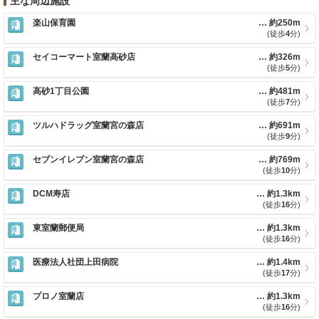
主な周辺施設
楽山保育園
約250m
(徒歩
4
分)
セイコーマート室蘭高砂店
約326m
(徒歩
5
分)
高砂1丁目公園
約481m
(徒歩
7
分)
ツルハドラッグ室蘭宮の森店
約691m
(徒歩
9
分)
セブンイレブン室蘭宮の森店
約769m
(徒歩
10
分)
DCM寿店
約1.3km
(徒歩
16
分)
東室蘭郵便局
約1.3km
(徒歩
16
分)
医療法人社団上田病院
約1.4km
(徒歩
17
分)
プロノ室蘭店
約1.3km
(徒歩
16
分)