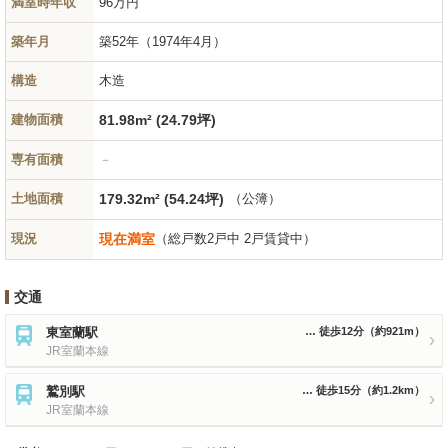
満室時年収
96万円
築年月
築52年
（1974年4月）
構造
木造
建物面積
81.98m² (24.79坪)
専有面積
－
土地面積
179.32m² (54.24坪)
（公簿）
現況
現在満室
（総戸数2戸中 2戸賃貸中）
交通
東室蘭駅
徒歩12分
（約921m）
JR室蘭本線
鷲別駅
徒歩15分
（約1.2km）
JR室蘭本線