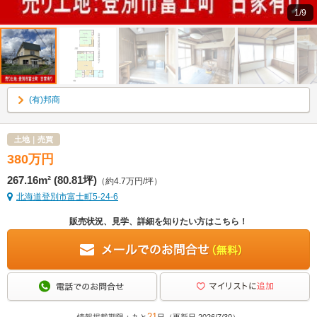
1/9
(有)邦商
土地｜売買
380
万
円
267.16m² (80.81坪)
（約4.7万円/坪）
北海道登別市富士町5-24-6
販売状況、見学、詳細を知りたい方はこちら！
21