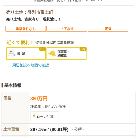
情報掲載期限：あと
日（更新日 2026/7/30）
売り土地：登別市富士町
売り土地、古家有り、現状渡し！
建築条件なし
上下水道
電気
5
5
分
分
周辺施設を地図で確認
基本情報
価格
380
万
円
坪単価：
約4.7万円/坪
ローン計算
土地面積
267.16m² (80.81坪)
（公簿）