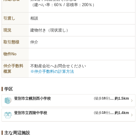
（建ぺい率：60％ / 容積率：200％）
引渡し
相談
現況
建物付き（現状渡し）
取引態様
仲介
物件No
仲介手数料
不動産会社へお問合せください
概算
※仲介手数料の計算方法
学区
登別市立幌別西小学校
(徒歩
18
分)
約1.5km
登別市立西陵中学校
(徒歩
18
分)
約1.4km
主な周辺施設