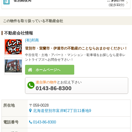
登別郵便局
約827m
(徒歩
11
分)
この物件を取り扱っている不動産会社
不動産会社情報
(有)邦商
登別市・室蘭市・伊達市の不動産のことならおまかせください！
中古住宅・土地・アパート・マンション・駐車場をお探しなら是非レ
ントライブズへお問合せ下さい！
ホームページへ
連合隊の物件
とお伝え下さい
0143-86-8300
所在地
〒059-0028
北海道登別市富岸町2丁目11番地9
電話番号
0143-86-8300