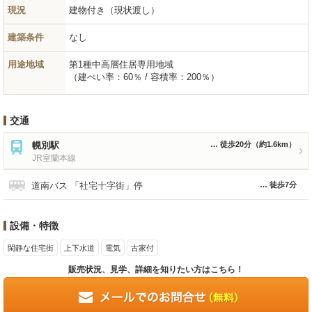
現況
建物付き（現状渡し）
建築条件
なし
用途地域
第1種中高層住居専用地域
（建ぺい率：60％ / 容積率：200％）
交通
幌別駅
徒歩20分
（約1.6km）
JR室蘭本線
道南バス 「社宅十字街」停
徒歩7分
設備・特徴
閑静な住宅街
上下水道
電気
古家付
販売状況、見学、詳細を知りたい方はこちら！