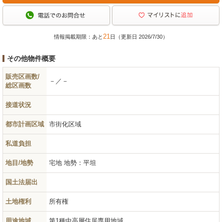
21
情報掲載期限：あと
日（更新日 2026/7/30）
その他物件概要
販売区画数/
－／－
総区画数
接道状況
都市計画区域
市街化区域
私道負担
地目/地勢
宅地
地勢：平坦
国土法届出
土地権利
所有権
用途地域
第1種中高層住居専用地域