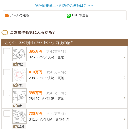
物件情報修正・削除のご依頼はこちら
メールで送る
LINEで送る
近くの「380万円 / 267.16m²」前後の物件
395
万
円
（約4.0万円/坪）
326.66m²
／
現況：
更地
9枚
410
万
円
（約4.5万円/坪）
298.31m²
／
現況：
更地
2枚
398
万
円
（約4.6万円/坪）
284.97m²
／
現況：
更地
8枚
720
万
円
（約7.0万円/坪）
341.5m²
／
現況：
建物付き
11枚