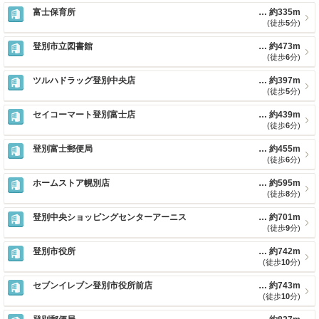
富士保育所
約335m
(徒歩
5
分)
登別市立図書館
約473m
(徒歩
6
分)
ツルハドラッグ登別中央店
約397m
(徒歩
5
分)
セイコーマート登別富士店
約439m
(徒歩
6
分)
登別富士郵便局
約455m
(徒歩
6
分)
ホームストア幌別店
約595m
(徒歩
8
分)
登別中央ショッピングセンターアーニス
約701m
(徒歩
9
分)
登別市役所
約742m
(徒歩
10
分)
セブンイレブン登別市役所前店
約743m
(徒歩
10
分)