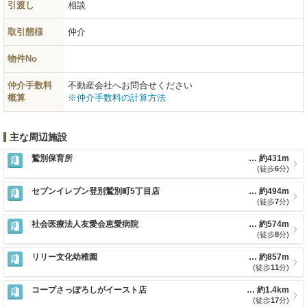
引渡し
相談
取引態様
仲介
物件No
仲介手数料
不動産会社へお問合せください
概算
※仲介手数料の計算方法
主な周辺施設
鷲別保育所
約431m
(徒歩
6
分)
セブンイレブン登別鷲別町5丁目店
約494m
(徒歩
7
分)
社会医療法人友愛会恵愛病院
約574m
(徒歩
8
分)
リリー文化幼稚園
約857m
(徒歩
11
分)
コープさっぽろしがイースト店
約1.4km
(徒歩
17
分)