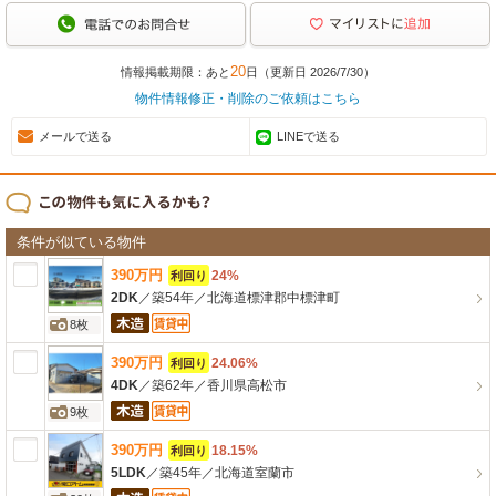
20
情報掲載期限：あと
日（更新日 2026/7/30）
物件情報修正・削除のご依頼はこちら
メールで送る
LINEで送る
条件が似ている物件
390
万
円
24%
利回り
2DK
／
築54年
／
北海道標津郡中標津町
8枚
390
万
円
24.06%
利回り
4DK
／
築62年
／
香川県高松市
9枚
390
万
円
18.15%
利回り
5LDK
／
築45年
／
北海道室蘭市