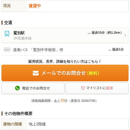
現況
賃貸中
交通
鷲別駅
徒歩15分
（約1.2km）
JR室蘭本線
道南バス 「鷲別中学校前」停
徒歩1分
販売状況、見学、詳細を知りたい方はこちら！
20
情報掲載期限：あと
日（更新日 2026/7/30）
その他物件概要
建物の階建
地上2階建