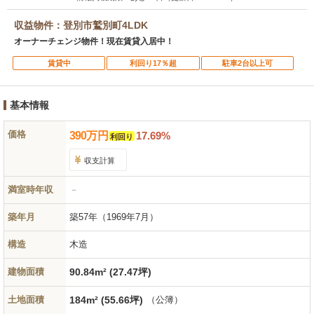
収益物件：登別市鷲別町4LDK
オーナーチェンジ物件！現在賃貸入居中！
賃貸中
利回り17％超
駐車2台以上可
基本情報
価格
390
万
円
17.69%
利回り
収支計算
満室時年収
－
築年月
築57年
（1969年7月）
構造
木造
建物面積
90.84m² (27.47坪)
土地面積
184m² (55.66坪)
（公簿）