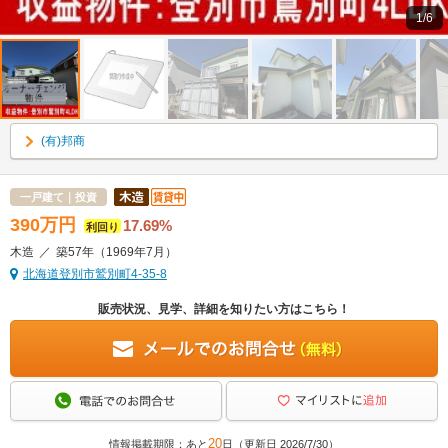
1/6
(有)邦商
一戸建て｜投資
390
万
円
17.69%
利回り
木造
／
築57年
（1969年7月）
北海道登別市鷲別町4-35-8
販売状況、見学、詳細を知りたい方はこちら！
20
情報掲載期限：あと
日（更新日 2026/7/30）