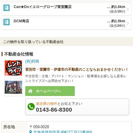
Can★Doイエローグローブ東室蘭店
約1.6km
(徒歩
19
分)
DCM寿店
約1.9km
(徒歩
24
分)
この物件を取り扱っている不動産会社
不動産会社情報
(有)邦商
登別市・室蘭市・伊達市の不動産のことならおまかせください！
中古住宅・土地・アパート・マンション・駐車場をお探しなら是非レ
ントライブズへお問合せ下さい！
ホームページへ
連合隊の物件
とお伝え下さい
0143-86-8300
所在地
〒059-0028
北海道登別市富岸町2丁目11番地9