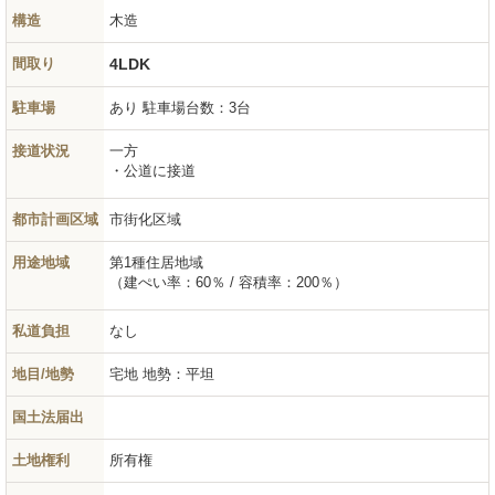
構造
木造
間取り
4LDK
駐車場
あり 駐車場台数：3台
接道状況
一方
公道に接道
都市計画区域
市街化区域
用途地域
第1種住居地域
（建ぺい率：60％ / 容積率：200％）
私道負担
なし
地目/地勢
宅地
地勢：平坦
国土法届出
土地権利
所有権