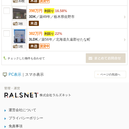
30枚
398
万
円
16.58%
利回り
3DK
／
築49年
／
栃木県佐野市
3枚
382
万
円
22%
利回り
3LDK
／
築56年
／
北海道久遠郡せたな町
1枚
チェックした物件も合わせて
PC表示
｜スマホ表示
ページの先頭へ
運営会社について
プライバシーポリシー
免責事項