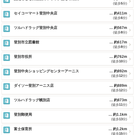
(徒歩
5
分)
セイコーマート登別中央店
約411m
(徒歩
6
分)
ツルハドラッグ登別中央店
約567m
(徒歩
8
分)
登別市立図書館
約617m
(徒歩
8
分)
登別市役所
約762m
(徒歩
10
分)
登別中央ショッピングセンターアーニス
約892m
(徒歩
12
分)
ダイソー登別アーニス店
約889m
(徒歩
12
分)
ツルハドラッグ幌別店
約873m
(徒歩
11
分)
登別郵便局
約1.1km
(徒歩
13
分)
富士保育所
約1.2km
(徒歩
15
分)