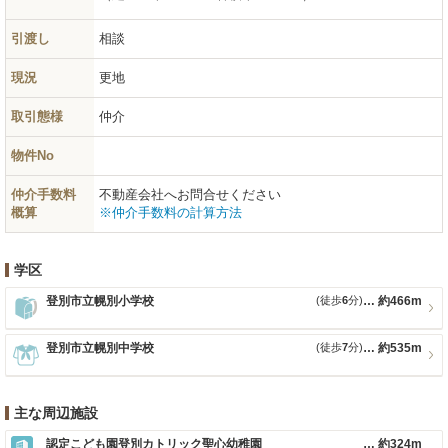
引渡し
相談
現況
更地
取引態様
仲介
物件No
仲介手数料
不動産会社へお問合せください
概算
※仲介手数料の計算方法
学区
登別市立幌別小学校
(徒歩
6
分)
約466m
登別市立幌別中学校
(徒歩
7
分)
約535m
主な周辺施設
認定こども園登別カトリック聖心幼稚園
約324m