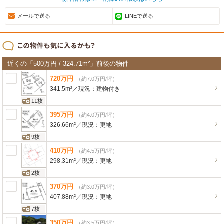
メールで送る
LINEで送る
近くの「500万円 / 324.71m²」前後の物件
720
万
円
（約7.0万円/坪）
341.5m²
／
現況：
建物付き
11枚
395
万
円
（約4.0万円/坪）
326.66m²
／
現況：
更地
9枚
410
万
円
（約4.5万円/坪）
298.31m²
／
現況：
更地
2枚
370
万
円
（約3.0万円/坪）
407.88m²
／
現況：
更地
7枚
350
万
円
（約3.5万円/坪）