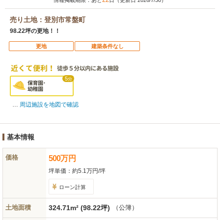
情報掲載期限：あと
日（更新日 2026/7/30）
売り土地：登別市常盤町
98.22坪の更地！！
更地
建築条件なし
5
分
周辺施設を地図で確認
基本情報
価格
500
万
円
坪単価：
約5.1万円/坪
ローン計算
土地面積
324.71m² (98.22坪)
（公簿）