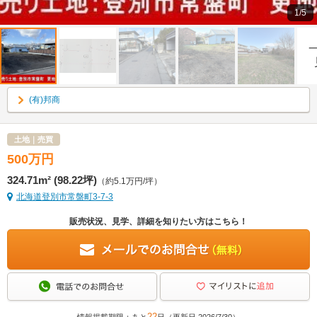
1/5
(有)邦商
土地｜売買
500
万
円
324.71m² (98.22坪)
（約5.1万円/坪）
北海道登別市常盤町3-7-3
販売状況、見学、詳細を知りたい方はこちら！
22