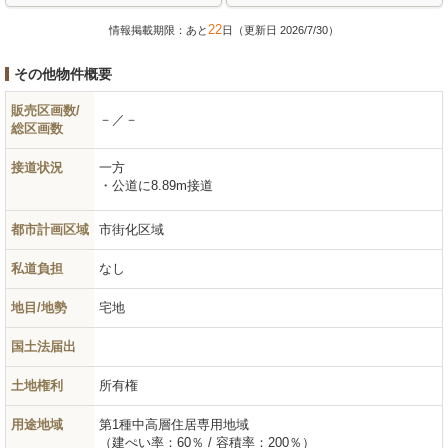
22
情報掲載期限：あと
日（更新日 2026/7/30）
その他物件概要
販売区画数/
－／－
総区画数
接道状況
一方
公道に8.89m接道
都市計画区域
市街化区域
私道負担
なし
地目/地勢
宅地
国土法届出
土地権利
所有権
用途地域
第1種中高層住居専用地域
（建ぺい率：60％ / 容積率：200％）