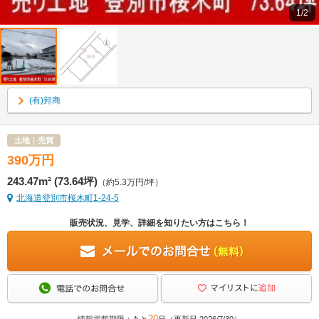
1/2
(有)邦商
土地｜売買
390
万
円
243.47m² (73.64坪)
（約5.3万円/坪）
北海道登別市桜木町1-24-5
販売状況、見学、詳細を知りたい方はこちら！
20