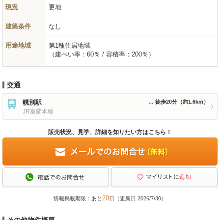
現況
更地
建築条件
なし
用途地域
第1種住居地域
（建ぺい率：60％ / 容積率：200％）
交通
幌別駅
徒歩20分
（約1.6km）
JR室蘭本線
販売状況、見学、詳細を知りたい方はこちら！
20
情報掲載期限：あと
日（更新日 2026/7/30）