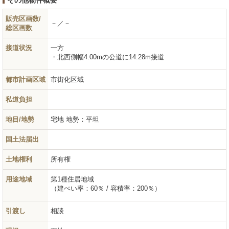
その他物件概要
販売区画数/
－／－
総区画数
接道状況
一方
北西側幅4.00mの公道に14.28m接道
都市計画区域
市街化区域
私道負担
地目/地勢
宅地
地勢：平坦
国土法届出
土地権利
所有権
用途地域
第1種住居地域
（建ぺい率：60％ / 容積率：200％）
引渡し
相談