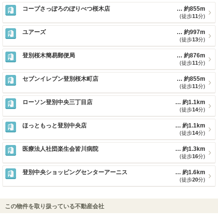
コープさっぽろのぼりべつ桜木店
約855m
(徒歩
11
分)
ユアーズ
約997m
(徒歩
13
分)
登別桜木簡易郵便局
約876m
(徒歩
11
分)
セブンイレブン登別桜木町店
約855m
(徒歩
11
分)
ローソン登別中央三丁目店
約1.1km
(徒歩
14
分)
ほっともっと登別中央店
約1.1km
(徒歩
14
分)
医療法人社団楽生会皆川病院
約1.3km
(徒歩
16
分)
登別中央ショッピングセンターアーニス
約1.6km
(徒歩
20
分)
この物件を取り扱っている不動産会社