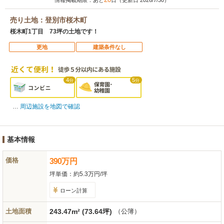
情報掲載期限：あと
日（更新日 2026/7/30）
売り土地：登別市桜木町
桜木町1丁目 73坪の土地です！
更地
建築条件なし
4
5
分
分
周辺施設を地図で確認
基本情報
価格
390
万
円
坪単価：
約5.3万円/坪
ローン計算
土地面積
243.47m² (73.64坪)
（公簿）