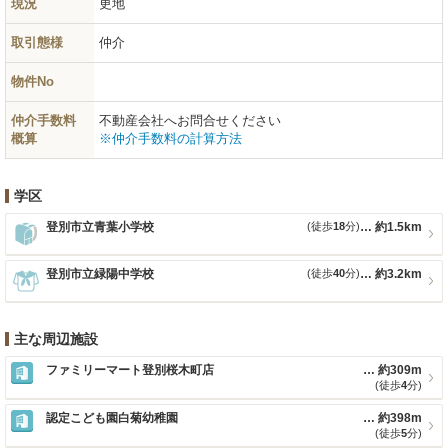
現況
更地
取引態様
仲介
物件No
仲介手数料
不動産会社へお問合せください
概算
※仲介手数料の計算方法
学区
登別市立青葉小学校
(徒歩
18
分)
約1.5km
登別市立緑陽中学校
(徒歩
40
分)
約3.2km
主な周辺施設
ファミリーマート登別桜木町店
約309m
(徒歩
4
分)
認定こども園白菊幼稚園
約398m
(徒歩
5
分)