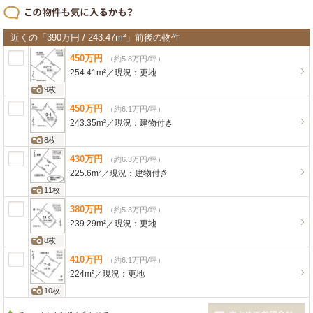
近くの「390万円 / 243.47m²」前後の物件
450
万
円
（約5.8万円/坪）
254.41m²
／
現況：
更地
9枚
450
万
円
（約6.1万円/坪）
243.35m²
／
現況：
建物付き
8枚
430
万
円
（約6.3万円/坪）
225.6m²
／
現況：
建物付き
11枚
380
万
円
（約5.3万円/坪）
239.29m²
／
現況：
更地
8枚
410
万
円
（約6.1万円/坪）
224m²
／
現況：
更地
10枚