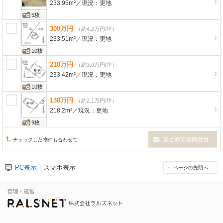
233.95m²
／
現況：
更地
5枚
300
万
円
（約4.2万円/坪）
233.51m²
／
現況：
更地
10枚
210
万
円
（約3.0万円/坪）
233.42m²
／
現況：
更地
10枚
138
万
円
（約2.1万円/坪）
218.2m²
／
現況：
更地
9枚
チェックした物件も合わせて
PC表示
｜スマホ表示
ページの先頭へ