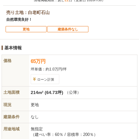
情報掲載期限：あと
日（更新日 2026/7/30）
売り土地：白老町石山
自然環境良好！
更地
建築条件なし
基本情報
価格
65
万
円
坪単価：
約1.0万円/坪
ローン計算
土地面積
214m² (64.73坪)
（公簿）
現況
更地
建築条件
なし
用途地域
無指定
（建ぺい率：60％ / 容積率：200％）