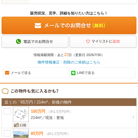
販売状況、見学、詳細を知りたい方はこちら！
22
情報掲載期限：あと
日（更新日 2026/7/30）
物件情報修正・削除のご依頼はこちら
メールで送る
LINEで送る
近くの「65万円 / 214m²」前後の物件
100
万
円
（約1.5万円/坪）
214m²
／
現況：
更地
11枚
85
万
円
（約1.2万円/坪）