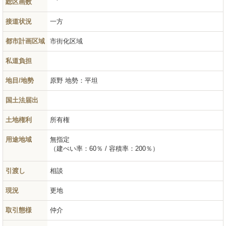
総区画数
接道状況
一方
都市計画区域
市街化区域
私道負担
地目/地勢
原野
地勢：平坦
国土法届出
土地権利
所有権
用途地域
無指定
（建ぺい率：60％ / 容積率：200％）
引渡し
相談
現況
更地
取引態様
仲介