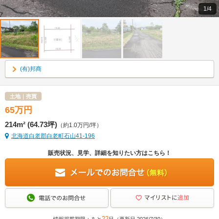
1/4
(有)邦商
土地｜売買
65
万
円
214m² (64.73坪)
（約1.0万円/坪）
北海道白老郡白老町石山41-196
販売状況、見学、詳細を知りたい方はこちら！
22