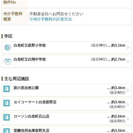
物件No
仲介手数料
不動産会社へお問合せください
概算
※仲介手数料の計算方法
学区
白老町立萩野小学校
(徒歩
39
分)
約3.1km
白老町立白翔中学校
(徒歩
34
分)
約2.7km
主な周辺施設
萩の里自然公園
約3.4km
(徒歩
42
分)
セイコーマート白老萩野店
約3.4km
(徒歩
42
分)
ローソン白老町石山店
約2.6km
(徒歩
33
分)
室蘭信用金庫萩野支店
約3.5km