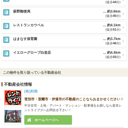
(徒歩
44
分)
萩野郵便局
約3.6km
(徒歩
45
分)
レストランカウベル
約4.1km
(徒歩
51
分)
はまなす保育園
約3.7km
(徒歩
46
分)
イエローグローブ白老店
約4.4km
(徒歩
55
分)
この物件を取り扱っている不動産会社
不動産会社情報
(有)邦商
登別市・室蘭市・伊達市の不動産のことならおまかせください！
中古住宅・土地・アパート・マンション・駐車場をお探しなら是非レ
ントライブズへお問合せ下さい！
ホームページへ