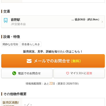
交通
萩野駅
徒歩36分
（約2.9km）
JR室蘭本線
設備・特徴
閑静な住宅街
田舎暮らし向き
販売状況、見学、詳細を知りたい方はこちら！
22
情報掲載期限：あと
日（更新日 2026/7/30）
その他物件概要
販売区画数/
－／－