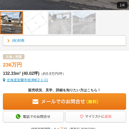
1/4
(有)邦商
土地｜売買
236
万
円
132.33m² (40.02坪)
（約5.9万円/坪）
北海道室蘭市祝津町2-1-11
販売状況、見学、詳細を知りたい方はこちら！
21