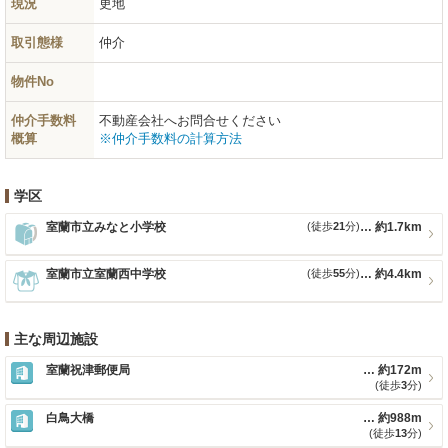
現況
更地
取引態様
仲介
物件No
仲介手数料
不動産会社へお問合せください
概算
※仲介手数料の計算方法
学区
室蘭市立みなと小学校
(徒歩
21
分)
約1.7km
室蘭市立室蘭西中学校
(徒歩
55
分)
約4.4km
主な周辺施設
室蘭祝津郵便局
約172m
(徒歩
3
分)
白鳥大橋
約988m
(徒歩
13
分)