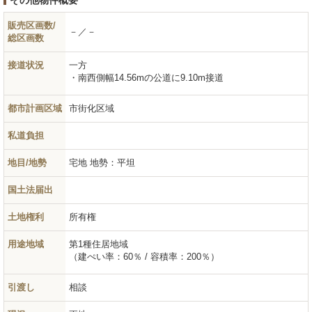
その他物件概要
販売区画数/
－／－
総区画数
接道状況
一方
南西側幅14.56mの公道に9.10m接道
都市計画区域
市街化区域
私道負担
地目/地勢
宅地
地勢：平坦
国土法届出
土地権利
所有権
用途地域
第1種住居地域
（建ぺい率：60％ / 容積率：200％）
引渡し
相談