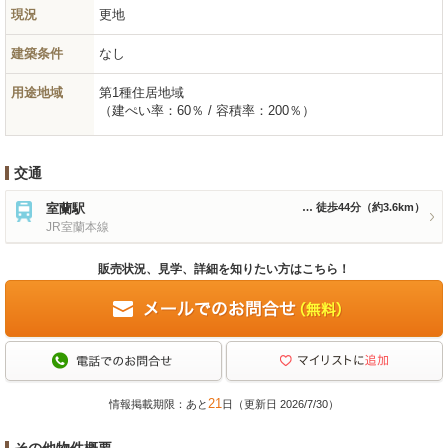
現況
更地
建築条件
なし
用途地域
第1種住居地域
（建ぺい率：60％ / 容積率：200％）
交通
室蘭駅
徒歩44分
（約3.6km）
JR室蘭本線
販売状況、見学、詳細を知りたい方はこちら！
21
情報掲載期限：あと
日（更新日 2026/7/30）