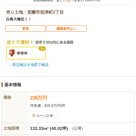
情報掲載期限：あと
日（更新日 2026/7/30）
売り土地：室蘭市祝津町2丁目
白鳥大橋近く！
更地
建築条件なし
3
分
周辺施設を地図で確認
基本情報
価格
236
万
円
坪単価：
約5.9万円/坪
ローン計算
土地面積
132.33m² (40.02坪)
（公簿）