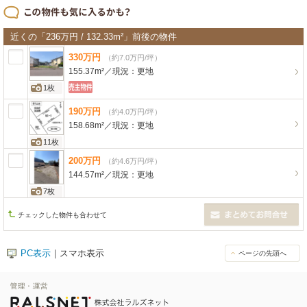
近くの「236万円 / 132.33m²」前後の物件
330
万
円
（約7.0万円/坪）
155.37m²
／
現況：
更地
1枚
190
万
円
（約4.0万円/坪）
158.68m²
／
現況：
更地
11枚
200
万
円
（約4.6万円/坪）
144.57m²
／
現況：
更地
7枚
チェックした物件も合わせて
PC表示
｜スマホ表示
ページの先頭へ