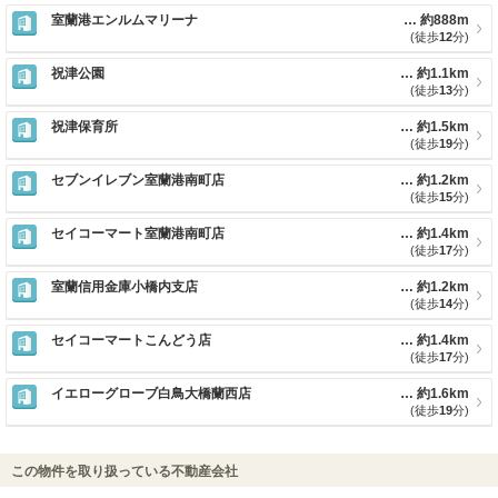
室蘭港エンルムマリーナ
約888m
(徒歩
12
分)
祝津公園
約1.1km
(徒歩
13
分)
祝津保育所
約1.5km
(徒歩
19
分)
セブンイレブン室蘭港南町店
約1.2km
(徒歩
15
分)
セイコーマート室蘭港南町店
約1.4km
(徒歩
17
分)
室蘭信用金庫小橋内支店
約1.2km
(徒歩
14
分)
セイコーマートこんどう店
約1.4km
(徒歩
17
分)
イエローグローブ白鳥大橋蘭西店
約1.6km
(徒歩
19
分)
この物件を取り扱っている不動産会社