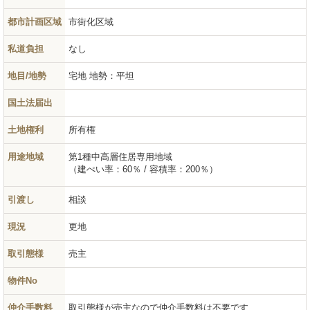
都市計画区域
市街化区域
私道負担
なし
地目/地勢
宅地
地勢：平坦
国土法届出
土地権利
所有権
用途地域
第1種中高層住居専用地域
（建ぺい率：60％ / 容積率：200％）
引渡し
相談
現況
更地
取引態様
売主
物件No
仲介手数料
取引態様が売主なので仲介手数料は不要です