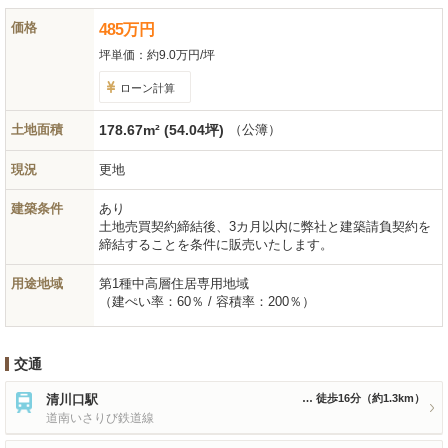
価格
485
万
円
坪単価：
約9.0万円/坪
ローン計算
土地面積
178.67m² (54.04坪)
（公簿）
現況
更地
建築条件
あり
土地売買契約締結後、3カ月以内に弊社と建築請負契約を
締結することを条件に販売いたします。
用途地域
第1種中高層住居専用地域
（建ぺい率：60％ / 容積率：200％）
交通
清川口駅
徒歩16分
（約1.3km）
道南いさりび鉄道線