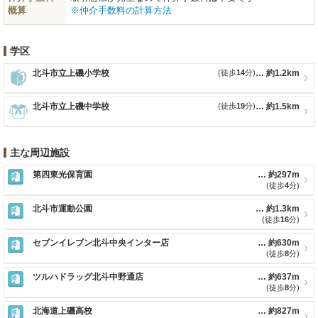
概算
※仲介手数料の計算方法
学区
北斗市立上磯小学校
(徒歩
14
分)
約1.2km
北斗市立上磯中学校
(徒歩
19
分)
約1.5km
主な周辺施設
第四東光保育園
約297m
(徒歩
4
分)
北斗市運動公園
約1.3km
(徒歩
16
分)
セブンイレブン北斗中央インター店
約630m
(徒歩
8
分)
ツルハドラッグ北斗中野通店
約637m
(徒歩
8
分)
北海道上磯高校
約827m