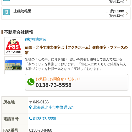
(徒歩
11
分)
上磯幼稚園
約1.1km
(徒歩
13
分)
不動産会社情報
(株)福地建装
函館・北斗で注文住宅は【フクチホーム】健康住宅・ファースの
家
皆様の「心の声」に耳を傾け、想いを共有し納得して喜んで戴ける
「家づくり」を目指しております。 「住む人にぬくもりと笑顔を与え
る家づくり」を社員一丸となって実践しております。
お気軽にお問合せください！
0138-73-5558
所在地
〒049-0156
北海道北斗市中野通324
電話番号
0138-73-5558
FAX番号
0138-73-8460