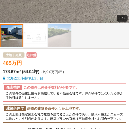
1/3
土地｜売買
485
万
円
178.67m² (54.04坪)
（約9.0万円/坪）
北海道北斗市押上2丁目
売主物件
この物件は仲介手数料が不要です。
この物件の売主は情報を掲載している不動産会社です。仲介物件ではないため仲介
手数料は発生しません。
建築条件付
建物の建築を条件とした土地です。
この土地は指定施工会社で建物を建てることが条件であり、購入～施工がスムーズ
に進むという利点があります。建築プランの有無は不動産会社へお問合せ下さい。