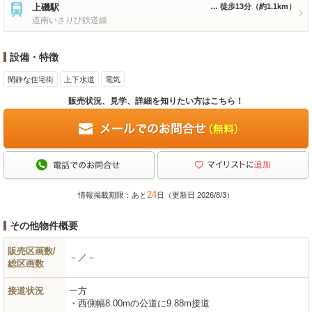
上磯駅
徒歩13分
（約1.1km）
道南いさりび鉄道線
設備・特徴
閑静な住宅街
上下水道
電気
販売状況、見学、詳細を知りたい方はこちら！
24
情報掲載期限：あと
日（更新日 2026/8/3）
その他物件概要
販売区画数/
－／－
総区画数
接道状況
一方
西側幅8.00mの公道に9.88m接道