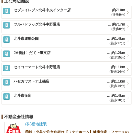
主な周辺施設
セブンイレブン北斗中央インター店
約710m
(徒歩
9
分)
ツルハドラッグ北斗中野通店
約717m
(徒歩
9
分)
北斗市運動公園
約1.4km
(徒歩
17
分)
JA新はこだて上磯支店
約1.2km
(徒歩
15
分)
セイコーマート北斗中野通店
約1.1km
(徒歩
14
分)
ハセガワストア上磯店
約1.1km
(徒歩
14
分)
北斗市役所
約1.4km
(徒歩
18
分)
不動産会社情報
(株)福地建装
函館・北斗で注文住宅は【フクチホーム】健康住宅・ファースの