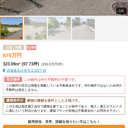
1/4
土地｜売買
875
万
円
323.09m² (97.73坪)
（約9.0万円/坪）
北海道北斗市大工川2丁目
売主物件
この物件は仲介手数料が不要です。
この物件の売主は情報を掲載している不動産会社です。仲介物件ではないため仲介
手数料は発生しません。
建築条件付
建物の建築を条件とした土地です。
この土地は指定施工会社で建物を建てることが条件であり、購入～施工がスムーズ
に進むという利点があります。建築プランの有無は不動産会社へお問合せ下さい。
販売状況、見学、詳細を知りたい方はこちら！