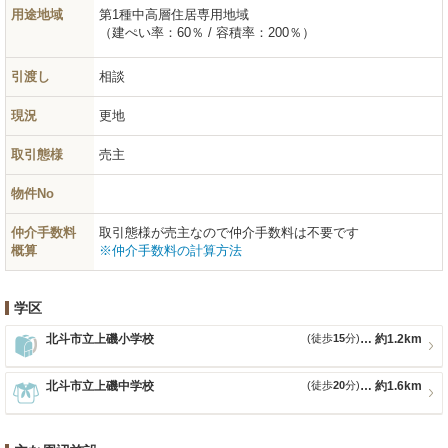
用途地域
第1種中高層住居専用地域
（建ぺい率：60％ / 容積率：200％）
引渡し
相談
現況
更地
取引態様
売主
物件No
仲介手数料
取引態様が売主なので仲介手数料は不要です
概算
※仲介手数料の計算方法
学区
北斗市立上磯小学校
(徒歩
15
分)
約1.2km
北斗市立上磯中学校
(徒歩
20
分)
約1.6km