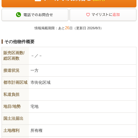
26
情報掲載期限：あと
日（更新日 2026/8/3）
その他物件概要
販売区画数/
－／－
総区画数
接道状況
一方
都市計画区域
市街化区域
私道負担
地目/地勢
宅地
国土法届出
土地権利
所有権