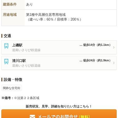
建築条件
あり
用途地域
第1種中高層住居専用地域
（建ぺい率：60％ / 容積率：200％）
交通
上磯駅
徒歩14分
（約1.1km）
道南いさりび鉄道線
清川口駅
徒歩24分
（約1.9km）
道南いさりび鉄道線
設備・特徴
閑静な住宅街
※備考：
※法第２２条区域
販売状況、見学、詳細を知りたい方はこちら！