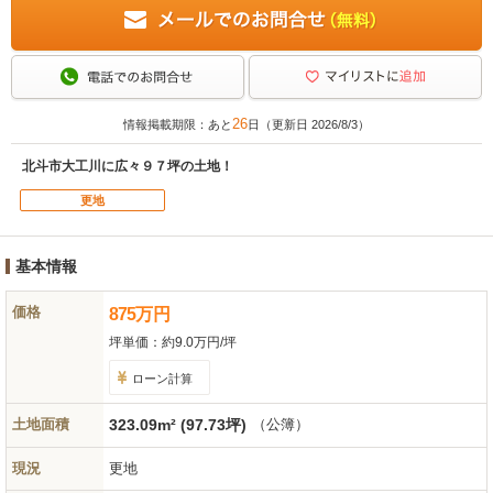
26
情報掲載期限：あと
日（更新日 2026/8/3）
北斗市大工川に広々９７坪の土地！
更地
基本情報
価格
875
万
円
坪単価：
約9.0万円/坪
ローン計算
土地面積
323.09m² (97.73坪)
（公簿）
現況
更地