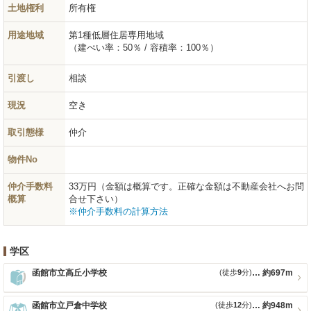
土地権利
所有権
用途地域
第1種低層住居専用地域
（建ぺい率：50％ / 容積率：100％）
引渡し
相談
現況
空き
取引態様
仲介
物件No
仲介手数料
33万円（金額は概算です。正確な金額は不動産会社へお問
概算
合せ下さい）
※仲介手数料の計算方法
学区
函館市立高丘小学校
(徒歩
9
分)
約697m
函館市立戸倉中学校
(徒歩
12
分)
約948m