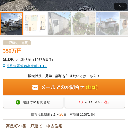
1/26
一戸建て｜売買
350
万
円
5LDK
／
築48年
（1978年8月）
北海道函館市高丘町21-12
販売状況、見学、詳細を知りたい方はこちら！
20
情報掲載期限：あと
日（更新日 2026/7/30）
高丘町21番 戸建て 中古住宅