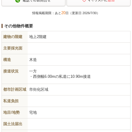
20
情報掲載期限：あと
日（更新日 2026/7/30）
その他物件概要
建物の階建
地上2階建
主要採光面
構造
木造
接道状況
一方
西側幅6.00mの私道に10.90m接道
都市計画区域
市街化区域
私道負担
地目/地勢
宅地
国土法届出