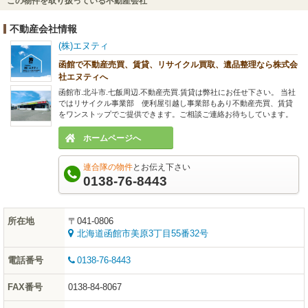
この物件を取り扱っている不動産会社
不動産会社情報
(株)エヌティ
函館で不動産売買、賃貸、リサイクル買取、遺品整理なら株式会
社エヌティへ
函館市.北斗市.七飯周辺.不動産売買.賃貸は弊社にお任せ下さい。 当社
ではリサイクル事業部 便利屋引越し事業部もあり不動産売買、賃貸
をワンストップでご提供できます。ご相談ご連絡お待ちしています。
ホームページへ
連合隊の物件
とお伝え下さい
0138-76-8443
所在地
〒041-0806
北海道函館市美原3丁目55番32号
電話番号
0138-76-8443
FAX番号
0138-84-8067