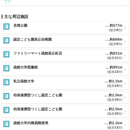
主な周辺施設
見晴公園
約577m
(徒歩
8
分)
認定こども園高丘幼稚園
約689m
(徒歩
9
分)
ファミリーマート函館高丘町店
約831m
(徒歩
11
分)
函館大学図書館
約991m
(徒歩
13
分)
私立函館大学
約1.1km
(徒歩
14
分)
幼保連携型つくし認定こども園
約1.5km
(徒歩
19
分)
幼保連携型つくし認定こども園
約1.5km
(徒歩
19
分)
函館大学内簡易郵便局
約1.1km
(徒歩
13
分)