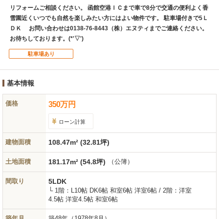
リフォームご相談ください。 函館空港ＩＣまで車で8分で交通の便利よく香
雪園近くいつでも自然を楽しみたい方にはよい物件です。 駐車場付きで5Ｌ
ＤＫ お問い合わせは0138-76-8443（株）エヌティまでご連絡ください。
お待ちしております。(*'▽')
駐車場あり
基本情報
価格
350
万
円
ローン計算
建物面積
108.47m² (32.81坪)
土地面積
181.17m² (54.8坪)
（公簿）
間取り
5LDK
└ 1階：L10帖 DK6帖 和室6帖 洋室6帖 / 2階：洋室
4.5帖 洋室4.5帖 和室6帖
築年月
築48年
（1978年8月）