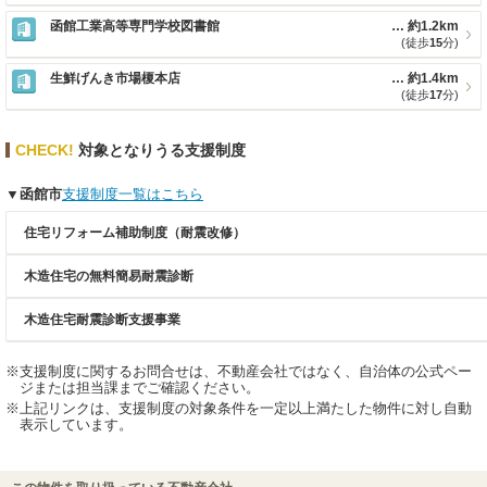
函館工業高等専門学校図書館
約1.2km
(徒歩
15
分)
生鮮げんき市場榎本店
約1.4km
(徒歩
17
分)
対象となりうる支援制度
函館市
支援制度一覧はこちら
住宅リフォーム補助制度（耐震改修）
木造住宅の無料簡易耐震診断
木造住宅耐震診断支援事業
支援制度に関するお問合せは、不動産会社ではなく、自治体の公式ペー
ジまたは担当課までご確認ください。
上記リンクは、支援制度の対象条件を一定以上満たした物件に対し自動
表示しています。