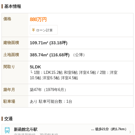
基本情報
価格
880
万
円
ローン計算
建物面積
109.71m² (33.18坪)
土地面積
385.74m² (116.68坪)
（公簿）
間取り
5LDK
└ 1階：LDK15.2帖 和室6帖 洋室4.5帖 / 2階：洋室
10.5帖 洋室6.5帖 洋室4.5帖
築年月
築47年
（1979年6月）
駐車場
あり 駐車可能台数：1台
交通
新函館北斗駅
徒歩21分
（約1.7km）
北海道新幹線、JR函館本線