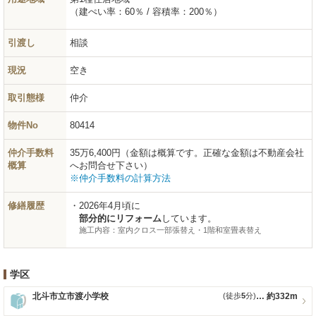
（建ぺい率：60％ / 容積率：200％）
引渡し
相談
現況
空き
取引態様
仲介
物件No
80414
仲介手数料
35万6,400円（金額は概算です。正確な金額は不動産会社
概算
へお問合せ下さい）
※仲介手数料の計算方法
修繕履歴
2026年4月頃に
部分的にリフォーム
しています。
施工内容：室内クロス一部張替え・1階和室畳表替え
学区
北斗市立市渡小学校
(徒歩
5
分)
約332m