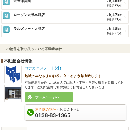
大野保育園
約1.8km
(徒歩
22
分)
ローソン大野本町店
約1.7km
(徒歩
21
分)
ラルズマート大野店
約1.8km
(徒歩
23
分)
この物件を取り扱っている不動産会社
不動産会社情報
コナカエステート(株)
地域のみなさまのお役に立てるよう努力致します！
不動産取引を通しご縁を大切に親切・丁寧・明確な取引を目指してお
ります。些細な案件でもお気軽にお問合せくださいませ！
ホームページへ
連合隊の物件
とお伝え下さい
0138-83-1365