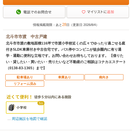
28
情報掲載期限：あと
日（更新日 2026/8/4）
北斗市市渡 中古戸建
北斗市市渡の敷地面積116坪で市渡小学校近くの広々でゆったり過ごせる庭
付き5LDK車庫付き中古住宅です。バス停やコンビニが徒歩圏内に有り通
学・通勤に便利な立地です。お問い合わせお待ちしております。 【借りた
い・貸したい・買いたい・売りたいなど不動産のご相談はコナカエステート
（0138-83-1365）まで】
駐車場あり
車庫あり
南向き
リフォーム済み
5
分
周辺施設を地図で確認