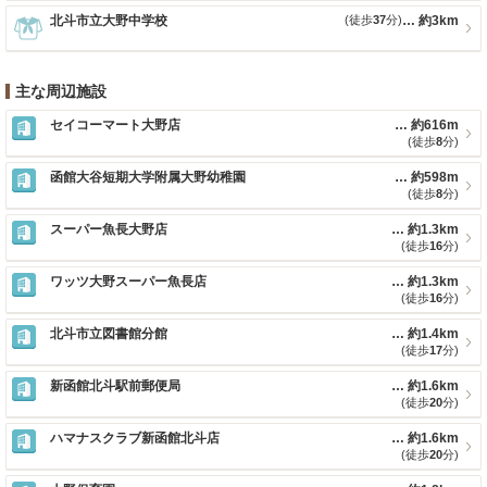
北斗市立大野中学校
(徒歩
37
分)
約3km
主な周辺施設
セイコーマート大野店
約616m
(徒歩
8
分)
函館大谷短期大学附属大野幼稚園
約598m
(徒歩
8
分)
スーパー魚長大野店
約1.3km
(徒歩
16
分)
ワッツ大野スーパー魚長店
約1.3km
(徒歩
16
分)
北斗市立図書館分館
約1.4km
(徒歩
17
分)
新函館北斗駅前郵便局
約1.6km
(徒歩
20
分)
ハマナスクラブ新函館北斗店
約1.6km
(徒歩
20
分)