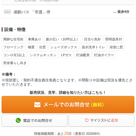
函館バス 「市渡」停
徒歩4分
設備・特徴
閑静な住宅街
車庫あり
庭が広い（10坪以上）
日当り良好
照明器具付
フローリング
物置
出窓
シューズボックス
温水洗浄トイレ
浴室に窓
コンロ3口以上
システムキッチン
LPガス
灯油暖房
灯油ボイラー
田舎暮らし向き
※備考：
※現状渡し・契約不適合責任免責となります。※間取りや設備は現況を優先とさ
せていただきます。
販売状況、見学、詳細を知りたい方はこちら！
28
情報掲載期限：あと
日（更新日 2026/8/4）