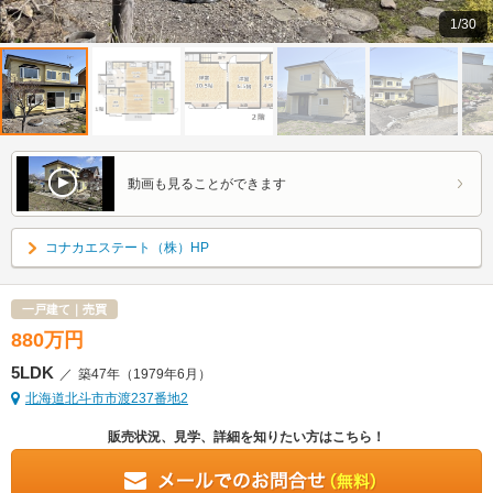
1/30
動画も見ることができます
コナカエステート（株）HP
一戸建て｜売買
880
万
円
5LDK
／
築47年
（1979年6月）
北海道北斗市市渡237番地2
販売状況、見学、詳細を知りたい方はこちら！