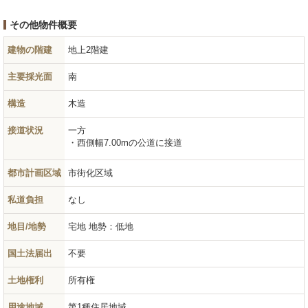
その他物件概要
建物の階建
地上2階建
主要採光面
南
構造
木造
接道状況
一方
西側幅7.00mの公道に接道
都市計画区域
市街化区域
私道負担
なし
地目/地勢
宅地
地勢：低地
国土法届出
不要
土地権利
所有権
用途地域
第1種住居地域